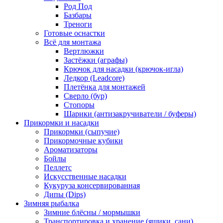
Род Под
Базбары
Треноги
Готовые оснастки
Всё для монтажа
Вертлюжки
Застёжки (аграфы)
Крючок для насадки (крючок-игла)
Ледкор (Leadcore)
Плетёнка для монтажей
Сверло (бур)
Стопоры
Шарики (антизакручиватели / буферы)
Прикормки и насадки
Прикормки (сыпучие)
Прикормочные кубики
Ароматизаторы
Бойлы
Пеллетс
Искусственные насадки
Кукуруза консервированная
Дипы (Dips)
Зимняя рыбалка
Зимние блёсны / мормышки
Транспортировка и хранение (ящики, сани)