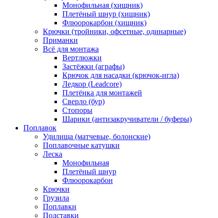
Монофильная (хищник)
Плетёный шнур (хищник)
Флюорокарбон (хищник)
Крючки (тройники, офсетные, одинарные)
Приманки
Всё для монтажа
Вертлюжки
Застёжки (аграфы)
Крючок для насадки (крючок-игла)
Ледкор (Leadcore)
Плетёнка для монтажей
Сверло (бур)
Стопоры
Шарики (антизакручиватели / буферы)
Поплавок
Удилища (матчевые, болонские)
Поплавочные катушки
Леска
Монофильная
Плетёный шнур
Флюорокарбон
Крючки
Грузила
Поплавки
Подставки