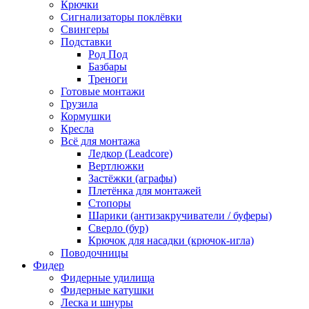
Крючки
Сигнализаторы поклёвки
Свингеры
Подставки
Род Под
Базбары
Треноги
Готовые монтажи
Грузила
Кормушки
Кресла
Всё для монтажа
Ледкор (Leadcore)
Вертлюжки
Застёжки (аграфы)
Плетёнка для монтажей
Стопоры
Шарики (антизакручиватели / буферы)
Сверло (бур)
Крючок для насадки (крючок-игла)
Поводочницы
Фидер
Фидерные удилища
Фидерные катушки
Леска и шнуры