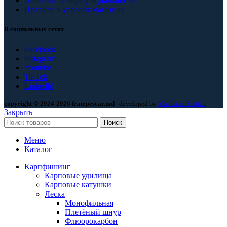
Политика конфиденциальности
Правила и условия магазина
В социальных сетях
Facebook
Instagram
Youtube
TikTok
LinkedId
copyright © 2024-2026 fratepescar.md
| developed by
Mandarin Studio
.
Закрыть
Поиск
Меню
Каталог
Карпфишинг
Карповые удилища
Карповые катушки
Леска
Монофильная
Плетёный шнур
Флюорокарбон