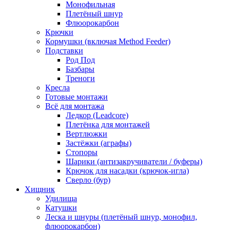
Монофильная
Плетёный шнур
Флюорокарбон
Крючки
Кормушки (включая Method Feeder)
Подставки
Род Под
Базбары
Треноги
Кресла
Готовые монтажи
Всё для монтажа
Ледкор (Leadcore)
Плетёнка для монтажей
Вертлюжки
Застёжки (аграфы)
Стопоры
Шарики (антизакручиватели / буферы)
Крючок для насадки (крючок-игла)
Сверло (бур)
Хищник
Удилища
Катушки
Леска и шнуры (плетёный шнур, монофил,
флюорокарбон)