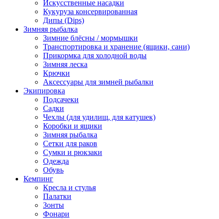
Искусственные насадки
Кукуруза консервированная
Дипы (Dips)
Зимняя рыбалка
Зимние блёсны / мормышки
Транспортировка и хранение (ящики, сани)
Прикормка для холодной воды
Зимняя леска
Крючки
Аксессуары для зимней рыбалки
Экипировка
Подсачеки
Садки
Чехлы (для удилищ, для катушек)
Коробки и ящики
Зимняя рыбалка
Сетки для раков
Сумки и рюкзаки
Одежда
Обувь
Кемпинг
Кресла и стулья
Палатки
Зонты
Фонари