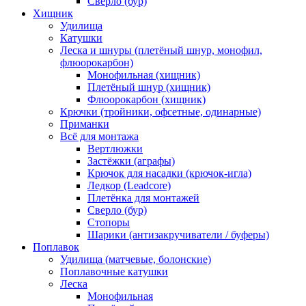
Сверло (бур)
Хищник
Удилища
Катушки
Леска и шнуры (плетёный шнур, монофил,
флюорокарбон)
Монофильная (хищник)
Плетёный шнур (хищник)
Флюорокарбон (хищник)
Крючки (тройники, офсетные, одинарные)
Приманки
Всё для монтажа
Вертлюжки
Застёжки (аграфы)
Крючок для насадки (крючок-игла)
Ледкор (Leadcore)
Плетёнка для монтажей
Сверло (бур)
Стопоры
Шарики (антизакручиватели / буферы)
Поплавок
Удилища (матчевые, болонские)
Поплавочные катушки
Леска
Монофильная