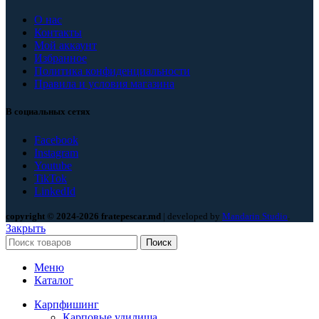
О нас
Контакты
Мой аккаунт
Избранное
Политика конфиденциальности
Правила и условия магазина
В социальных сетях
Facebook
Instagram
Youtube
TikTok
LinkedId
copyright © 2024-2026 fratepescar.md
| developed by
Mandarin Studio
.
Закрыть
Поиск
Меню
Каталог
Карпфишинг
Карповые удилища