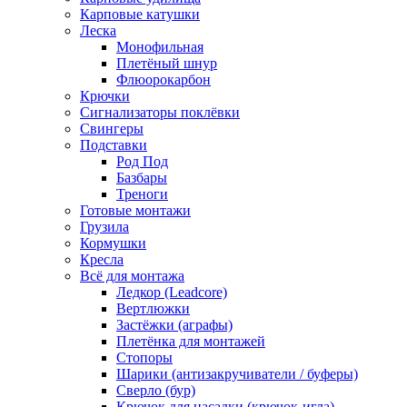
Карповые катушки
Леска
Монофильная
Плетёный шнур
Флюорокарбон
Крючки
Сигнализаторы поклёвки
Свингеры
Подставки
Род Под
Базбары
Треноги
Готовые монтажи
Грузила
Кормушки
Кресла
Всё для монтажа
Ледкор (Leadcore)
Вертлюжки
Застёжки (аграфы)
Плетёнка для монтажей
Стопоры
Шарики (антизакручиватели / буферы)
Сверло (бур)
Крючок для насадки (крючок-игла)