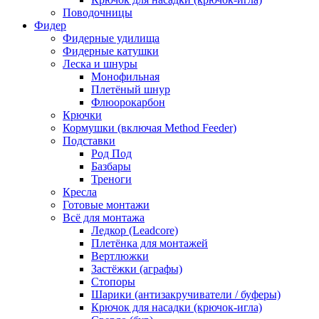
Поводочницы
Фидер
Фидерные удилища
Фидерные катушки
Леска и шнуры
Монофильная
Плетёный шнур
Флюорокарбон
Крючки
Кормушки (включая Method Feeder)
Подставки
Род Под
Базбары
Треноги
Кресла
Готовые монтажи
Всё для монтажа
Ледкор (Leadcore)
Плетёнка для монтажей
Вертлюжки
Застёжки (аграфы)
Стопоры
Шарики (антизакручиватели / буферы)
Крючок для насадки (крючок-игла)