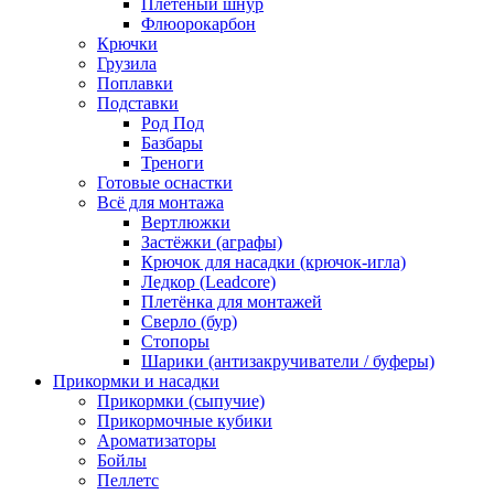
Плетёный шнур
Флюорокарбон
Крючки
Грузила
Поплавки
Подставки
Род Под
Базбары
Треноги
Готовые оснастки
Всё для монтажа
Вертлюжки
Застёжки (аграфы)
Крючок для насадки (крючок-игла)
Ледкор (Leadcore)
Плетёнка для монтажей
Сверло (бур)
Стопоры
Шарики (антизакручиватели / буферы)
Прикормки и насадки
Прикормки (сыпучие)
Прикормочные кубики
Ароматизаторы
Бойлы
Пеллетс