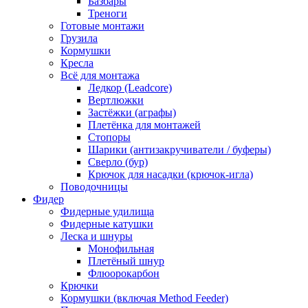
Базбары
Треноги
Готовые монтажи
Грузила
Кормушки
Кресла
Всё для монтажа
Ледкор (Leadcore)
Вертлюжки
Застёжки (аграфы)
Плетёнка для монтажей
Стопоры
Шарики (антизакручиватели / буферы)
Сверло (бур)
Крючок для насадки (крючок-игла)
Поводочницы
Фидер
Фидерные удилища
Фидерные катушки
Леска и шнуры
Монофильная
Плетёный шнур
Флюорокарбон
Крючки
Кормушки (включая Method Feeder)