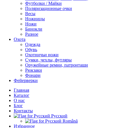
Футболки / Майки
Поляризационные очки
Весы
Ножницы
Ножи
Бинокли
Разное
Охота
Одежда
Обувь
Охотничьи ножи
Сумки, чехлы, футляры
Оружейные ремни, патронташи
Рюкзаки
Фонари
Фейерверки
Главная
Каталог
О нас
Блог
Контакты
Русский
Română
Избранное