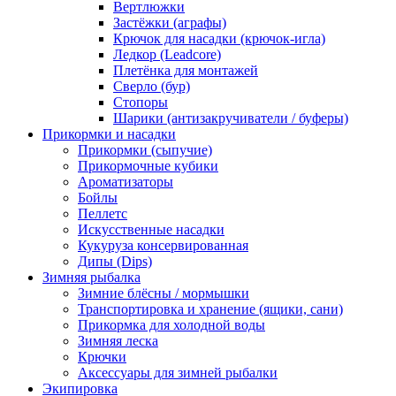
Вертлюжки
Застёжки (аграфы)
Крючок для насадки (крючок-игла)
Ледкор (Leadcore)
Плетёнка для монтажей
Сверло (бур)
Стопоры
Шарики (антизакручиватели / буферы)
Прикормки и насадки
Прикормки (сыпучие)
Прикормочные кубики
Ароматизаторы
Бойлы
Пеллетс
Искусственные насадки
Кукуруза консервированная
Дипы (Dips)
Зимняя рыбалка
Зимние блёсны / мормышки
Транспортировка и хранение (ящики, сани)
Прикормка для холодной воды
Зимняя леска
Крючки
Аксессуары для зимней рыбалки
Экипировка