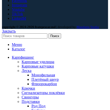
Facebook
Instagram
Youtube
TikTok
LinkedId
copyright © 2024-2026 fratepescar.md
| developed by
Mandarin Studio
.
Закрыть
Поиск
Меню
Каталог
Карпфишинг
Карповые удилища
Карповые катушки
Леска
Монофильная
Плетёный шнур
Флюорокарбон
Крючки
Сигнализаторы поклёвки
Свингеры
Подставки
Род Под