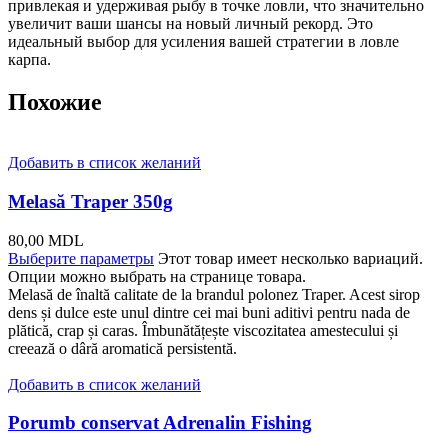
привлекая и удерживая рыбу в точке ловли, что значительно
увеличит ваши шансы на новый личный рекорд. Это
идеальный выбор для усиления вашей стратегии в ловле
карпа.
Похожие
Добавить в список желаний
Melasă Traper 350g
80,00
MDL
Выберите параметры
Этот товар имеет несколько вариаций.
Опции можно выбрать на странице товара.
Melasă de înaltă calitate de la brandul polonez Traper. Acest sirop
dens și dulce este unul dintre cei mai buni aditivi pentru nada de
plătică, crap și caras. Îmbunătățește viscozitatea amestecului și
creează o dâră aromatică persistentă.
Добавить в список желаний
Porumb conservat Adrenalin Fishing