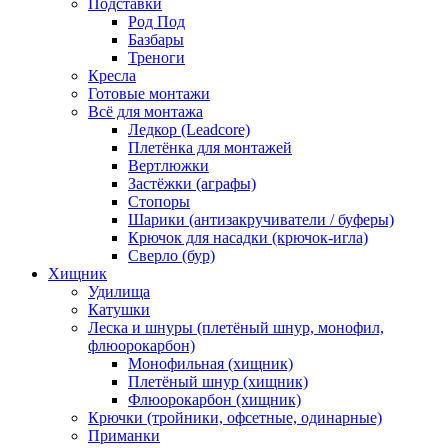
Подставки
Род Под
Базбары
Треноги
Кресла
Готовые монтажи
Всё для монтажа
Ледкор (Leadcore)
Плетёнка для монтажей
Вертлюжки
Застёжки (аграфы)
Стопоры
Шарики (антизакручиватели / буферы)
Крючок для насадки (крючок-игла)
Сверло (бур)
Хищник
Удилища
Катушки
Леска и шнуры (плетёный шнур, монофил,
флюорокарбон)
Монофильная (хищник)
Плетёный шнур (хищник)
Флюорокарбон (хищник)
Крючки (тройники, офсетные, одинарные)
Приманки