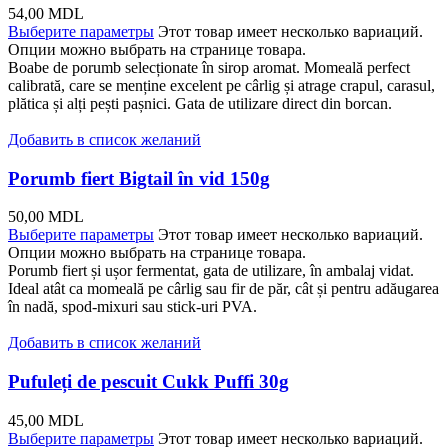
54,00
MDL
Выберите параметры
Этот товар имеет несколько вариаций.
Опции можно выбрать на странице товара.
Boabe de porumb selecționate în sirop aromat. Momeală perfect
calibrată, care se menține excelent pe cârlig și atrage crapul, carasul,
plătica și alți pești pașnici. Gata de utilizare direct din borcan.
Добавить в список желаний
Porumb fiert Bigtail în vid 150g
50,00
MDL
Выберите параметры
Этот товар имеет несколько вариаций.
Опции можно выбрать на странице товара.
Porumb fiert și ușor fermentat, gata de utilizare, în ambalaj vidat.
Ideal atât ca momeală pe cârlig sau fir de păr, cât și pentru adăugarea
în nadă, spod-mixuri sau stick-uri PVA.
Добавить в список желаний
Pufuleți de pescuit Cukk Puffi 30g
45,00
MDL
Выберите параметры
Этот товар имеет несколько вариаций.