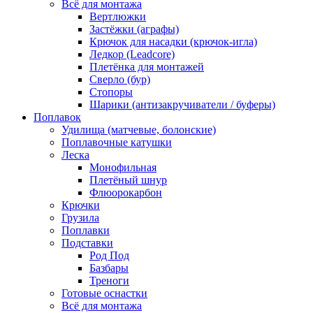
Всё для монтажа
Вертлюжки
Застёжки (аграфы)
Крючок для насадки (крючок-игла)
Ледкор (Leadcore)
Плетёнка для монтажей
Сверло (бур)
Стопоры
Шарики (антизакручиватели / буферы)
Поплавок
Удилища (матчевые, болонские)
Поплавочные катушки
Леска
Монофильная
Плетёный шнур
Флюорокарбон
Крючки
Грузила
Поплавки
Подставки
Род Под
Базбары
Треноги
Готовые оснастки
Всё для монтажа