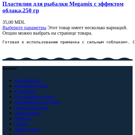
Пластилин для рыбалки Megamix с эффектом
облака,250 гр
35,00
MDL
Выберите параметры
Этот товар имеет несколько вариаций.
Опции можно выбрать на странице товара.
Готовая к использованию приманка с сильным «облаком». С
Каталог
Карпфишинг
Фидерная ловля
Спиннинг
Поплавочная ловля
Прикормки и насадки
Зимняя рыбалка
Экипировка
Кемпинг
Лодки
Аксессуары
Охота