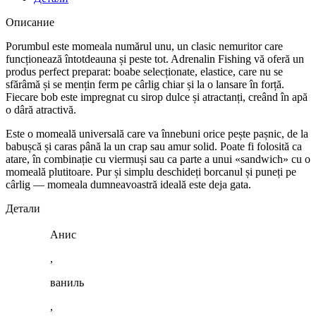
Описание
Porumbul este momeala numărul unu, un clasic nemuritor care
funcționează întotdeauna și peste tot. Adrenalin Fishing vă oferă un
produs perfect preparat: boabe selecționate, elastice, care nu se
sfărâmă și se mențin ferm pe cârlig chiar și la o lansare în forță.
Fiecare bob este impregnat cu sirop dulce și atractanți, creând în apă
o dâră atractivă.
Este o momeală universală care va înnebuni orice pește pașnic, de la
babușcă și caras până la un crap sau amur solid. Poate fi folosită ca
atare, în combinație cu viermuși sau ca parte a unui «sandwich» cu o
momeală plutitoare. Pur și simplu deschideți borcanul și puneți pe
cârlig — momeala dumneavoastră ideală este deja gata.
Детали
Анис
,
ваниль
,