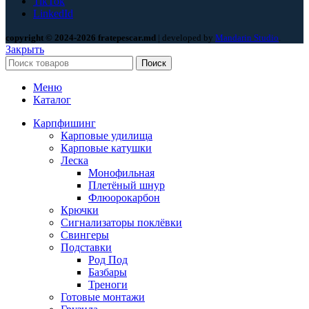
TikTok
LinkedId
copyright © 2024-2026 fratepescar.md
| developed by
Mandarin Studio
.
Закрыть
Поиск
Меню
Каталог
Карпфишинг
Карповые удилища
Карповые катушки
Леска
Монофильная
Плетёный шнур
Флюорокарбон
Крючки
Сигнализаторы поклёвки
Свингеры
Подставки
Род Под
Базбары
Треноги
Готовые монтажи