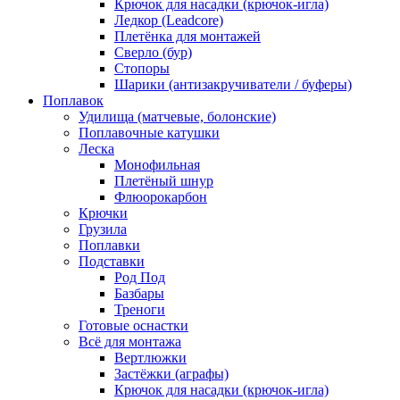
Крючок для насадки (крючок-игла)
Ледкор (Leadcore)
Плетёнка для монтажей
Сверло (бур)
Стопоры
Шарики (антизакручиватели / буферы)
Поплавок
Удилища (матчевые, болонские)
Поплавочные катушки
Леска
Монофильная
Плетёный шнур
Флюорокарбон
Крючки
Грузила
Поплавки
Подставки
Род Под
Базбары
Треноги
Готовые оснастки
Всё для монтажа
Вертлюжки
Застёжки (аграфы)
Крючок для насадки (крючок-игла)