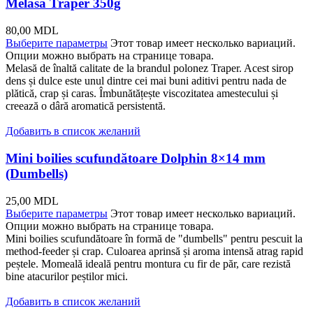
Melasă Traper 350g
80,00
MDL
Выберите параметры
Этот товар имеет несколько вариаций.
Опции можно выбрать на странице товара.
Melasă de înaltă calitate de la brandul polonez Traper. Acest sirop
dens și dulce este unul dintre cei mai buni aditivi pentru nada de
plătică, crap și caras. Îmbunătățește viscozitatea amestecului și
creează o dâră aromatică persistentă.
Добавить в список желаний
Mini boilies scufundătoare Dolphin 8×14 mm
(Dumbells)
25,00
MDL
Выберите параметры
Этот товар имеет несколько вариаций.
Опции можно выбрать на странице товара.
Mini boilies scufundătoare în formă de "dumbells" pentru pescuit la
method-feeder și crap. Culoarea aprinsă și aroma intensă atrag rapid
peștele. Momeală ideală pentru montura cu fir de păr, care rezistă
bine atacurilor peștilor mici.
Добавить в список желаний