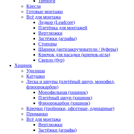
Треноги
Кресла
Готовые монтажи
Всё для монтажа
Ледкор (Leadcore)
Плетёнка для монтажей
Вертлюжки
Застёжки (аграфы)
Стопоры
Шарики (антизакручиватели / буферы)
Крючок для насадки (крючок-игла)
Сверло (бур)
Хищник
Удилища
Катушки
Леска и шнуры (плетёный шнур, монофил,
флюорокарбон)
Монофильная (хищник)
Плетёный шнур (хищник)
Флюорокарбон (хищник)
Крючки (тройники, офсетные, одинарные)
Приманки
Всё для монтажа
Вертлюжки
Застёжки (аграфы)