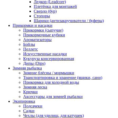
Ледкор (Leadcore)
Плетёнка для монтажей
Сверло (бур)
Стопоры
Шарики (антизакручиватели / буферы)
Прикормки и насадки
Прикормки (сыпучие)
Прикормочные кубики
Ароматизаторы
Бойлы
Пеллетс
Искусственные насадки
Кукуруза консервированная
Дипы (Dips)
Зимняя рыбалка
Зимние блёсны / мормышки
Транспортировка и хранение (ящики, сани)
Прикормка для холодной воды
Зимняя леска
Крючки
Аксессуары для зимней рыбалки
Экипировка
Подсачеки
Садки
Чехлы (для удилищ, для катушек)