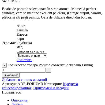
54,00
MDL
Boabe de porumb selecționate în sirop aromat. Momeală perfect
calibrată, care se menține excelent pe cârlig și atrage crapul, carasul,
plătica și alți pești pașnici. Gata de utilizare direct din borcan.
Анис
ваниль
Карась
карп
Аромат
клубника
мед
сладкая кукуруза
Очистить
Количество товара Porumb conservat Adrenalin Fishing
В корзину
Добавить в список желаний
Артикул:
ADR-PORUMB
Категории:
Кукуруза
консервированная
,
Прикормки и насадки
Поделиться:
Описание
Детали