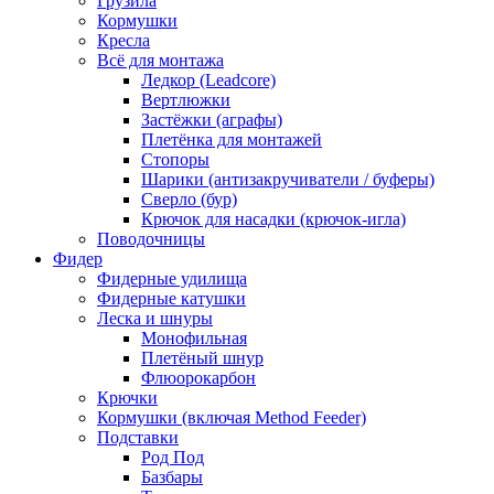
Грузила
Кормушки
Кресла
Всё для монтажа
Ледкор (Leadcore)
Вертлюжки
Застёжки (аграфы)
Плетёнка для монтажей
Стопоры
Шарики (антизакручиватели / буферы)
Сверло (бур)
Крючок для насадки (крючок-игла)
Поводочницы
Фидер
Фидерные удилища
Фидерные катушки
Леска и шнуры
Монофильная
Плетёный шнур
Флюорокарбон
Крючки
Кормушки (включая Method Feeder)
Подставки
Род Под
Базбары