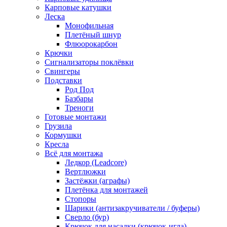
Карповые катушки
Леска
Монофильная
Плетёный шнур
Флюорокарбон
Крючки
Сигнализаторы поклёвки
Свингеры
Подставки
Род Под
Базбары
Треноги
Готовые монтажи
Грузила
Кормушки
Кресла
Всё для монтажа
Ледкор (Leadcore)
Вертлюжки
Застёжки (аграфы)
Плетёнка для монтажей
Стопоры
Шарики (антизакручиватели / буферы)
Сверло (бур)
Крючок для насадки (крючок-игла)