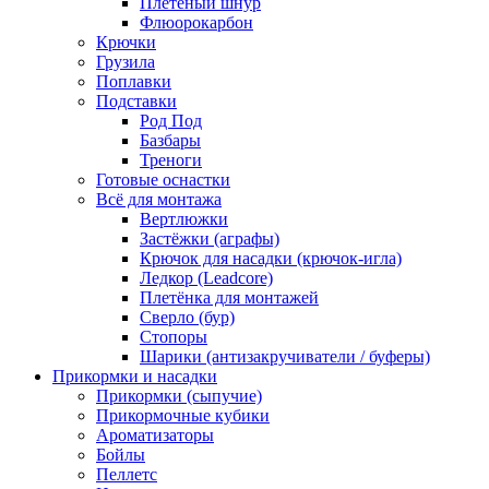
Плетёный шнур
Флюорокарбон
Крючки
Грузила
Поплавки
Подставки
Род Под
Базбары
Треноги
Готовые оснастки
Всё для монтажа
Вертлюжки
Застёжки (аграфы)
Крючок для насадки (крючок-игла)
Ледкор (Leadcore)
Плетёнка для монтажей
Сверло (бур)
Стопоры
Шарики (антизакручиватели / буферы)
Прикормки и насадки
Прикормки (сыпучие)
Прикормочные кубики
Ароматизаторы
Бойлы
Пеллетс