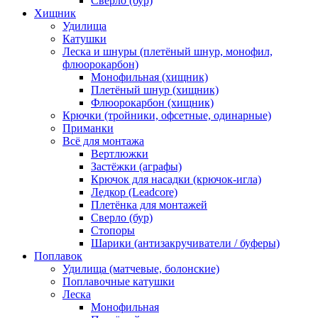
Сверло (бур)
Хищник
Удилища
Катушки
Леска и шнуры (плетёный шнур, монофил,
флюорокарбон)
Монофильная (хищник)
Плетёный шнур (хищник)
Флюорокарбон (хищник)
Крючки (тройники, офсетные, одинарные)
Приманки
Всё для монтажа
Вертлюжки
Застёжки (аграфы)
Крючок для насадки (крючок-игла)
Ледкор (Leadcore)
Плетёнка для монтажей
Сверло (бур)
Стопоры
Шарики (антизакручиватели / буферы)
Поплавок
Удилища (матчевые, болонские)
Поплавочные катушки
Леска
Монофильная