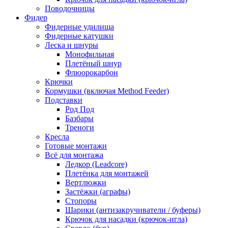
Поводочницы
Фидер
Фидерные удилища
Фидерные катушки
Леска и шнуры
Монофильная
Плетёный шнур
Флюорокарбон
Крючки
Кормушки (включая Method Feeder)
Подставки
Род Под
Базбары
Треноги
Кресла
Готовые монтажи
Всё для монтажа
Ледкор (Leadcore)
Плетёнка для монтажей
Вертлюжки
Застёжки (аграфы)
Стопоры
Шарики (антизакручиватели / буферы)
Крючок для насадки (крючок-игла)