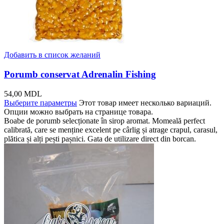
Добавить в список желаний
Porumb conservat Adrenalin Fishing
54,00
MDL
Выберите параметры
Этот товар имеет несколько вариаций.
Опции можно выбрать на странице товара.
Boabe de porumb selecționate în sirop aromat. Momeală perfect
calibrată, care se menține excelent pe cârlig și atrage crapul, carasul,
plătica și alți pești pașnici. Gata de utilizare direct din borcan.