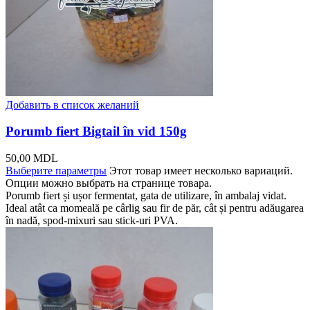
Добавить в список желаний
Porumb fiert Bigtail în vid 150g
50,00
MDL
Выберите параметры
Этот товар имеет несколько вариаций.
Опции можно выбрать на странице товара.
Porumb fiert și ușor fermentat, gata de utilizare, în ambalaj vidat.
Ideal atât ca momeală pe cârlig sau fir de păr, cât și pentru adăugarea
în nadă, spod-mixuri sau stick-uri PVA.