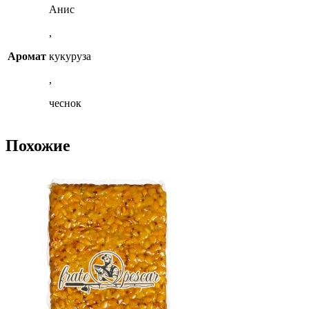
Анис
,
Аромат
кукуруза
,
чеснок
Похожие