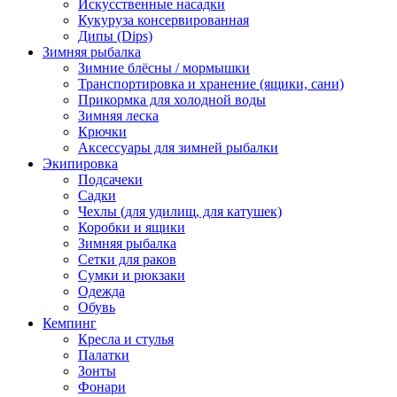
Искусственные насадки
Кукуруза консервированная
Дипы (Dips)
Зимняя рыбалка
Зимние блёсны / мормышки
Транспортировка и хранение (ящики, сани)
Прикормка для холодной воды
Зимняя леска
Крючки
Аксессуары для зимней рыбалки
Экипировка
Подсачеки
Садки
Чехлы (для удилищ, для катушек)
Коробки и ящики
Зимняя рыбалка
Сетки для раков
Сумки и рюкзаки
Одежда
Обувь
Кемпинг
Кресла и стулья
Палатки
Зонты
Фонари