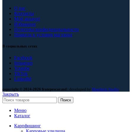
О нас
Контакты
Мой аккаунт
Избранное
Политика конфиденциальности
Правила и условия магазина
В социальных сетях
Facebook
Instagram
Youtube
TikTok
LinkedId
copyright © 2024-2026 fratepescar.md
| developed by
Mandarin Studio
.
Закрыть
Поиск
Меню
Каталог
Карпфишинг
Карповые удилища