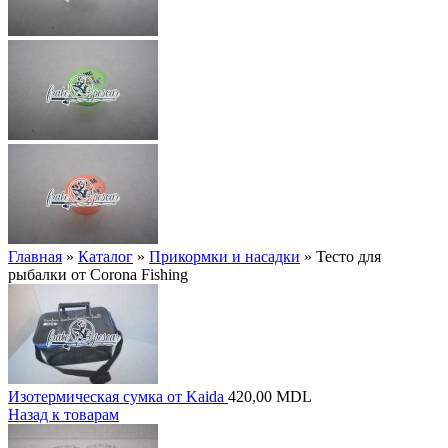
Главная
»
Каталог
»
Прикормки и насадки
»
Тесто для
рыбалки от Corona Fishing
Изотермическая сумка от Kaida
420,00
MDL
Назад к товарам