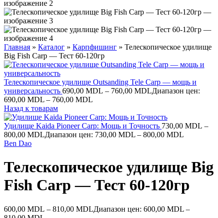
Главная
»
Каталог
»
Карпфишинг
»
Телескопическое удилище
Big Fish Carp — Тест 60-120гр
Телескопическое удилище Outsanding Tele Carp — мощь и
универсальность
690,00
MDL
–
760,00
MDL
Диапазон цен:
690,00 MDL – 760,00 MDL
Назад к товарам
Удилище Kaida Pioneer Carp: Мощь и Точность
730,00
MDL
–
800,00
MDL
Диапазон цен: 730,00 MDL – 800,00 MDL
Ben Dao
Телескопическое удилище Big
Fish Carp — Тест 60-120гр
600,00
MDL
–
810,00
MDL
Диапазон цен: 600,00 MDL –
810,00 MDL