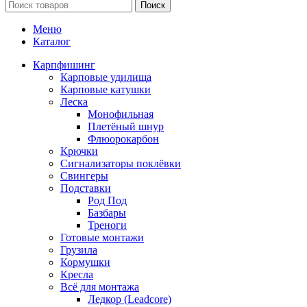
Поиск
Меню
Каталог
Карпфишинг
Карповые удилища
Карповые катушки
Леска
Монофильная
Плетёный шнур
Флюорокарбон
Крючки
Сигнализаторы поклёвки
Свингеры
Подставки
Род Под
Базбары
Треноги
Готовые монтажи
Грузила
Кормушки
Кресла
Всё для монтажа
Ледкор (Leadcore)