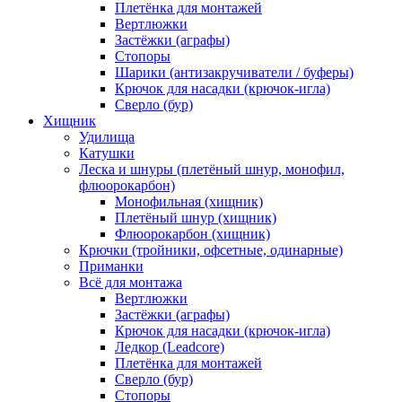
Плетёнка для монтажей
Вертлюжки
Застёжки (аграфы)
Стопоры
Шарики (антизакручиватели / буферы)
Крючок для насадки (крючок-игла)
Сверло (бур)
Хищник
Удилища
Катушки
Леска и шнуры (плетёный шнур, монофил,
флюорокарбон)
Монофильная (хищник)
Плетёный шнур (хищник)
Флюорокарбон (хищник)
Крючки (тройники, офсетные, одинарные)
Приманки
Всё для монтажа
Вертлюжки
Застёжки (аграфы)
Крючок для насадки (крючок-игла)
Ледкор (Leadcore)
Плетёнка для монтажей
Сверло (бур)
Стопоры