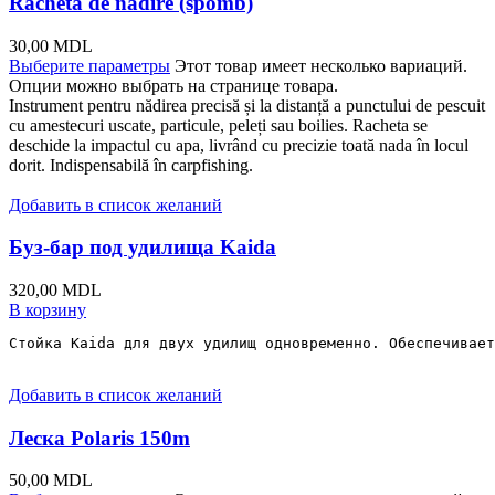
Rachetă de nădire (spomb)
30,00
MDL
Выберите параметры
Этот товар имеет несколько вариаций.
Опции можно выбрать на странице товара.
Instrument pentru nădirea precisă și la distanță a punctului de pescuit
cu amestecuri uscate, particule, peleți sau boilies. Racheta se
deschide la impactul cu apa, livrând cu precizie toată nada în locul
dorit. Indispensabilă în carpfishing.
Добавить в список желаний
Буз-бар под удилища Kaida
320,00
MDL
В корзину
Стойка Kaida для двух удилищ одновременно. Обеспечивает
Добавить в список желаний
Леска Polaris 150m
50,00
MDL