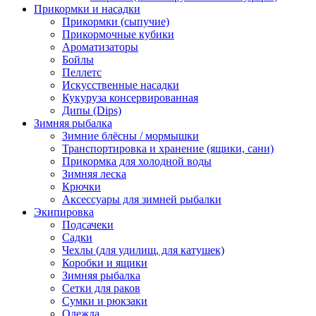
Прикормки и насадки
Прикормки (сыпучие)
Прикормочные кубики
Ароматизаторы
Бойлы
Пеллетс
Искусственные насадки
Кукуруза консервированная
Дипы (Dips)
Зимняя рыбалка
Зимние блёсны / мормышки
Транспортировка и хранение (ящики, сани)
Прикормка для холодной воды
Зимняя леска
Крючки
Аксессуары для зимней рыбалки
Экипировка
Подсачеки
Садки
Чехлы (для удилищ, для катушек)
Коробки и ящики
Зимняя рыбалка
Сетки для раков
Сумки и рюкзаки
Одежда