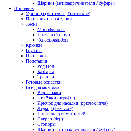
Шарики (антизакручиватели / буферы)
Поплавок
Удилища (матчевые, болонские)
Поплавочные катушки
Леска
Монофильная
Плетёный шнур
Флюорокарбон
Крючки
Грузила
Поплавки
Подставки
Род Под
Базбары
Треноги
Готовые оснастки
Всё для монтажа
Вертлюжки
Застёжки (аграфы)
Крючок для насадки (крючок-игла)
Ледкор (Leadcore)
Плетёнка для монтажей
Сверло (бур)
Стопоры
Шарики (антизакручиватели / буферы)