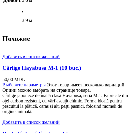
Длина-1
3.6 м
,
3.9 м
Похожие
Добавить в список желаний
Cârlige Hayabusa M-1 (10 buc.)
50,00
MDL
Выберите параметры
Этот товар имеет несколько вариаций.
Опции можно выбрать на странице товара.
Cârlige japoneze de înaltă clasă Hayabusa, seria M-1. Fabricate din
oțel carbon rezistent, cu vârf ascuțit chimic. Forma ideală pentru
pescuitul la plătică, caras și alți pești pașnici, folosind momeli de
origine animală.
Добавить в список желаний