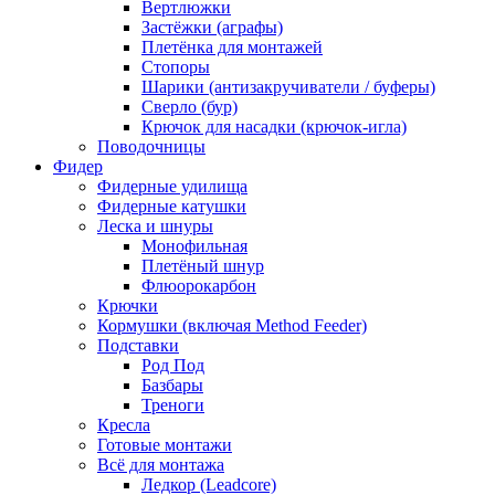
Вертлюжки
Застёжки (аграфы)
Плетёнка для монтажей
Стопоры
Шарики (антизакручиватели / буферы)
Сверло (бур)
Крючок для насадки (крючок-игла)
Поводочницы
Фидер
Фидерные удилища
Фидерные катушки
Леска и шнуры
Монофильная
Плетёный шнур
Флюорокарбон
Крючки
Кормушки (включая Method Feeder)
Подставки
Род Под
Базбары
Треноги
Кресла
Готовые монтажи
Всё для монтажа
Ледкор (Leadcore)