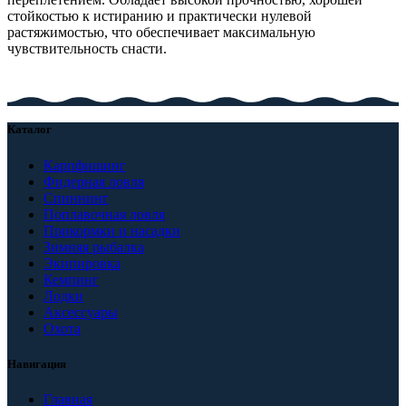
стойкостью к истиранию и практически нулевой
растяжимостью, что обеспечивает максимальную
чувствительность снасти.
Каталог
Карпфишинг
Фидерная ловля
Спиннинг
Поплавочная ловля
Прикормки и насадки
Зимняя рыбалка
Экипировка
Кемпинг
Лодки
Аксессуары
Охота
Навигация
Главная