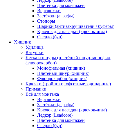
Ледкор (Leadcore)
Плетёнка для монтажей
Вертлюжки
Застёжки (аграфы)
Стопоры
Шарики (антизакручиватели / буферы)
Крючок для насадки (крючок-игла)
Сверло (бур)
Хищник
Удилища
Катушки
Леска и шнуры (плетёный шнур, монофил,
флюорокарбон)
Монофильная (хищник)
Плетёный шнур (хищник)
Флюорокарбон (хищник)
Крючки (тройники, офсетные, одинарные)
Приманки
Всё для монтажа
Вертлюжки
Застёжки (аграфы)
Крючок для насадки (крючок-игла)
Ледкор (Leadcore)
Плетёнка для монтажей
Сверло (бур)