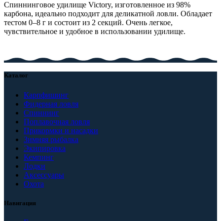
Спиннинговое удилище Victory, изготовленное из 98%
карбона, идеально подходит для деликатной ловли. Обладает
тестом 0–8 г и состоит из 2 секций. Очень легкое,
чувствительное и удобное в использовании удилище.
Каталог
Карпфишинг
Фидерная ловля
Спиннинг
Поплавочная ловля
Прикормки и насадки
Зимняя рыбалка
Экипировка
Кемпинг
Лодки
Аксессуары
Охота
Навигация