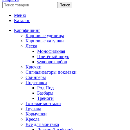
Поиск
Меню
Каталог
Карпфишинг
Карповые удилища
Карповые катушки
Леска
Монофильная
Плетёный шнур
Флюорокарбон
Крючки
Сигнализаторы поклёвки
Свингеры
Подставки
Род Под
Базбары
Треноги
Готовые монтажи
Грузила
Кормушки
Кресла
Всё для монтажа
Ледкор (Leadcore)