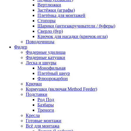
Вертлюжки
Застёжки (аграфы)
Плетёнка для монтажей
Стопоры
Шарики (антизакручиватели / буферы)
Сверло (бур)
Крючок для насадки (крючок-игла)
Поводочницы
Фидер
Фидерные удилища
Фидерные катушки
Леска и шнуры
Монофильная
Плетёный шнур
Флюорокарбон
Крючки
Кормушки (включая Method Feeder)
Подставки
Род Под
Базбары
Треноги
Кресла
Готовые монтажи
Всё для монтажа