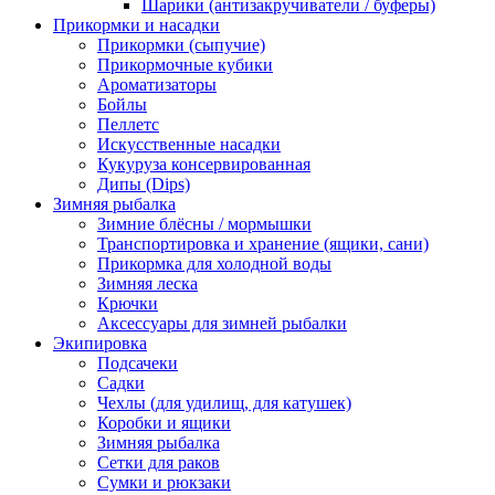
Шарики (антизакручиватели / буферы)
Прикормки и насадки
Прикормки (сыпучие)
Прикормочные кубики
Ароматизаторы
Бойлы
Пеллетс
Искусственные насадки
Кукуруза консервированная
Дипы (Dips)
Зимняя рыбалка
Зимние блёсны / мормышки
Транспортировка и хранение (ящики, сани)
Прикормка для холодной воды
Зимняя леска
Крючки
Аксессуары для зимней рыбалки
Экипировка
Подсачеки
Садки
Чехлы (для удилищ, для катушек)
Коробки и ящики
Зимняя рыбалка
Сетки для раков
Сумки и рюкзаки