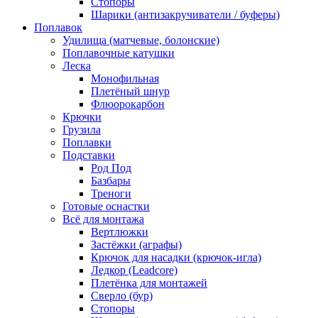
Стопоры
Шарики (антизакручиватели / буферы)
Поплавок
Удилища (матчевые, болонские)
Поплавочные катушки
Леска
Монофильная
Плетёный шнур
Флюорокарбон
Крючки
Грузила
Поплавки
Подставки
Род Под
Базбары
Треноги
Готовые оснастки
Всё для монтажа
Вертлюжки
Застёжки (аграфы)
Крючок для насадки (крючок-игла)
Ледкор (Leadcore)
Плетёнка для монтажей
Сверло (бур)
Стопоры