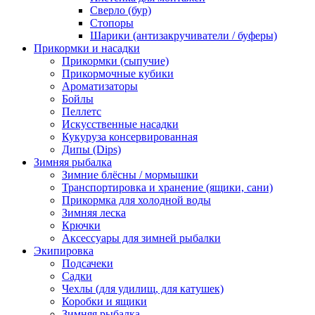
Сверло (бур)
Стопоры
Шарики (антизакручиватели / буферы)
Прикормки и насадки
Прикормки (сыпучие)
Прикормочные кубики
Ароматизаторы
Бойлы
Пеллетс
Искусственные насадки
Кукуруза консервированная
Дипы (Dips)
Зимняя рыбалка
Зимние блёсны / мормышки
Транспортировка и хранение (ящики, сани)
Прикормка для холодной воды
Зимняя леска
Крючки
Аксессуары для зимней рыбалки
Экипировка
Подсачеки
Садки
Чехлы (для удилищ, для катушек)
Коробки и ящики
Зимняя рыбалка