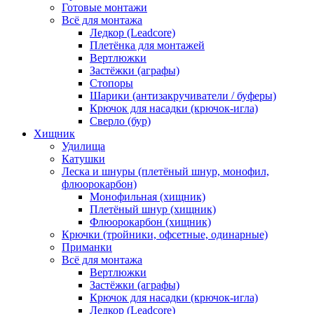
Готовые монтажи
Всё для монтажа
Ледкор (Leadcore)
Плетёнка для монтажей
Вертлюжки
Застёжки (аграфы)
Стопоры
Шарики (антизакручиватели / буферы)
Крючок для насадки (крючок-игла)
Сверло (бур)
Хищник
Удилища
Катушки
Леска и шнуры (плетёный шнур, монофил,
флюорокарбон)
Монофильная (хищник)
Плетёный шнур (хищник)
Флюорокарбон (хищник)
Крючки (тройники, офсетные, одинарные)
Приманки
Всё для монтажа
Вертлюжки
Застёжки (аграфы)
Крючок для насадки (крючок-игла)
Ледкор (Leadcore)