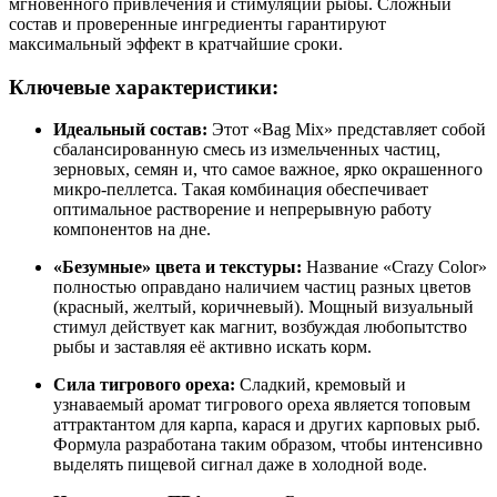
мгновенного привлечения и стимуляции рыбы. Сложный
состав и проверенные ингредиенты гарантируют
максимальный эффект в кратчайшие сроки.
Ключевые характеристики:
Идеальный состав:
Этот «Bag Mix» представляет собой
сбалансированную смесь из измельченных частиц,
зерновых, семян и, что самое важное, ярко окрашенного
микро-пеллетса. Такая комбинация обеспечивает
оптимальное растворение и непрерывную работу
компонентов на дне.
«Безумные» цвета и текстуры:
Название «Crazy Color»
полностью оправдано наличием частиц разных цветов
(красный, желтый, коричневый). Мощный визуальный
стимул действует как магнит, возбуждая любопытство
рыбы и заставляя её активно искать корм.
Сила тигрового ореха:
Сладкий, кремовый и
узнаваемый аромат тигрового ореха является топовым
аттрактантом для карпа, карася и других карповых рыб.
Формула разработана таким образом, чтобы интенсивно
выделять пищевой сигнал даже в холодной воде.