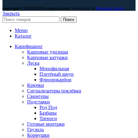
copyright © 2024-2026 fratepescar.md
| developed by
Mandarin Studio
.
Закрыть
Поиск
Меню
Каталог
Карпфишинг
Карповые удилища
Карповые катушки
Леска
Монофильная
Плетёный шнур
Флюорокарбон
Крючки
Сигнализаторы поклёвки
Свингеры
Подставки
Род Под
Базбары
Треноги
Готовые монтажи
Грузила
Кормушки