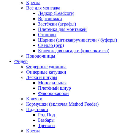
Кресла
Всё для монтажа
Ледкор (Leadcore)
Вертлюжки
Застёжки (аграфы)
Плетёнка для монтажей
Стопоры
Шарики (антизакручиватели / буферы)
Сверло (бур)
Крючок для насадки (крючок-игла)
Поводочницы
Фидер
Фидерные удилища
Фидерные катушки
Леска и шнуры
Монофильная
Плетёный шнур
Флюорокарбон
Крючки
Кормушки (включая Method Feeder)
Подставки
Род Под
Базбары
Треноги
Кресла