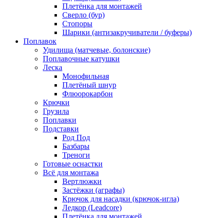
Плетёнка для монтажей
Сверло (бур)
Стопоры
Шарики (антизакручиватели / буферы)
Поплавок
Удилища (матчевые, болонские)
Поплавочные катушки
Леска
Монофильная
Плетёный шнур
Флюорокарбон
Крючки
Грузила
Поплавки
Подставки
Род Под
Базбары
Треноги
Готовые оснастки
Всё для монтажа
Вертлюжки
Застёжки (аграфы)
Крючок для насадки (крючок-игла)
Ледкор (Leadcore)
Плетёнка для монтажей