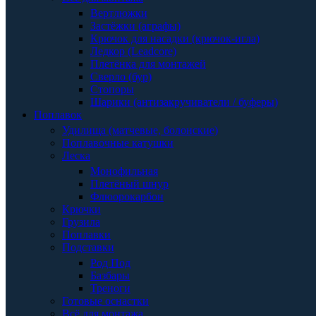
Вертлюжки
Застёжки (аграфы)
Крючок для насадки (крючок-игла)
Ледкор (Leadcore)
Плетёнка для монтажей
Сверло (бур)
Стопоры
Шарики (антизакручиватели / буферы)
Поплавок
Удилища (матчевые, болонские)
Поплавочные катушки
Леска
Монофильная
Плетёный шнур
Флюорокарбон
Крючки
Грузила
Поплавки
Подставки
Род Под
Базбары
Треноги
Готовые оснастки
Всё для монтажа