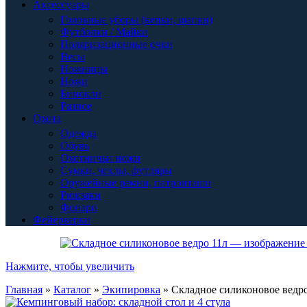
Аксессуары
Головные уборы (кепки, шапки)
Футболки / Майки
Поляризационные очки
Весы
Ножницы
Ножи
Бинокли
Разное
Охота
Одежда
Обувь
Охотничьи ножи
Сумки, чехлы, футляры
Оружейные ремни, патронташи
Рюкзаки
Фонари
Фейерверки
Нажмите, чтобы увеличить
Главная
»
Каталог
»
Экипировка
»
Складное силиконовое ведро