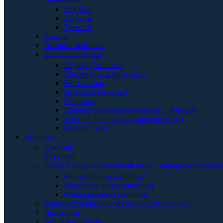
Род Под
Базбары
Треноги
Кресла
Готовые монтажи
Всё для монтажа
Ледкор (Leadcore)
Плетёнка для монтажей
Вертлюжки
Застёжки (аграфы)
Стопоры
Шарики (антизакручиватели / буферы)
Крючок для насадки (крючок-игла)
Сверло (бур)
Хищник
Удилища
Катушки
Леска и шнуры (плетёный шнур, монофил, флюоро
Монофильная (хищник)
Плетёный шнур (хищник)
Флюорокарбон (хищник)
Крючки (тройники, офсетные, одинарные)
Приманки
Всё для монтажа