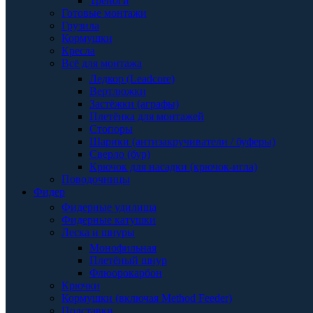
Треноги
Готовые монтажи
Грузила
Кормушки
Кресла
Всё для монтажа
Ледкор (Leadcore)
Вертлюжки
Застёжки (аграфы)
Плетёнка для монтажей
Стопоры
Шарики (антизакручиватели / буферы)
Сверло (бур)
Крючок для насадки (крючок-игла)
Поводочницы
Фидер
Фидерные удилища
Фидерные катушки
Леска и шнуры
Монофильная
Плетёный шнур
Флюорокарбон
Крючки
Кормушки (включая Method Feeder)
Подставки