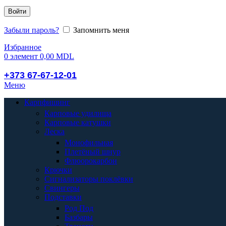
Войти
Забыли пароль?
Запомнить меня
Избранное
0
элемент
0,00
MDL
+373 67-67-12-01
Меню
Карпфишинг
Карповые удилища
Карповые катушки
Леска
Монофильная
Плетёный шнур
Флюорокарбон
Крючки
Сигнализаторы поклёвки
Свингеры
Подставки
Род Под
Базбары