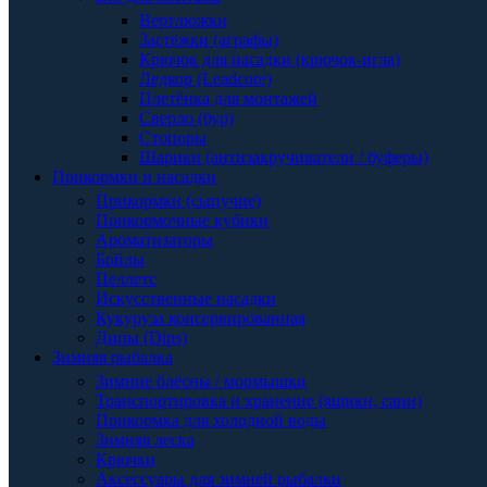
Вертлюжки
Застёжки (аграфы)
Крючок для насадки (крючок-игла)
Ледкор (Leadcore)
Плетёнка для монтажей
Сверло (бур)
Стопоры
Шарики (антизакручиватели / буферы)
Прикормки и насадки
Прикормки (сыпучие)
Прикормочные кубики
Ароматизаторы
Бойлы
Пеллетс
Искусственные насадки
Кукуруза консервированная
Дипы (Dips)
Зимняя рыбалка
Зимние блёсны / мормышки
Транспортировка и хранение (ящики, сани)
Прикормка для холодной воды
Зимняя леска
Крючки
Аксессуары для зимней рыбалки