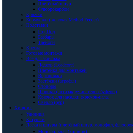
Плетёный шнур
Флюорокарбон
Крючки
Кормушки (включая Method Feeder)
Подставки
Род Под
Базбары
Треноги
Кресла
Готовые монтажи
Всё для монтажа
Ледкор (Leadcore)
Плетёнка для монтажей
Вертлюжки
Застёжки (аграфы)
Стопоры
Шарики (антизакручиватели / буферы)
Крючок для насадки (крючок-игла)
Сверло (бур)
Хищник
Удилища
Катушки
Леска и шнуры (плетёный шнур, монофил, флюоро
Монофильная (хищник)