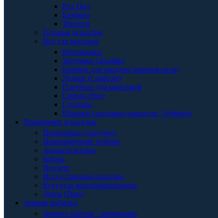
Род Под
Базбары
Треноги
Готовые оснастки
Всё для монтажа
Вертлюжки
Застёжки (аграфы)
Крючок для насадки (крючок-игла)
Ледкор (Leadcore)
Плетёнка для монтажей
Сверло (бур)
Стопоры
Шарики (антизакручиватели / буферы)
Прикормки и насадки
Прикормки (сыпучие)
Прикормочные кубики
Ароматизаторы
Бойлы
Пеллетс
Искусственные насадки
Кукуруза консервированная
Дипы (Dips)
Зимняя рыбалка
Зимние блёсны / мормышки