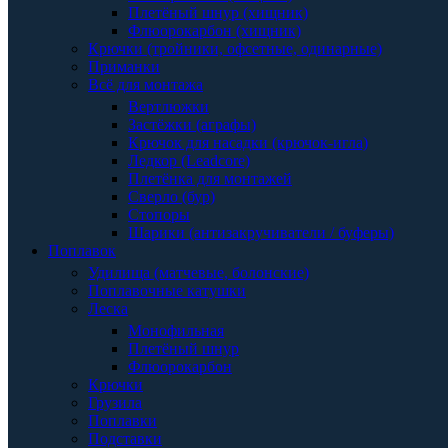
Плетёный шнур (хищник)
Флюорокарбон (хищник)
Крючки (тройники, офсетные, одинарные)
Приманки
Всё для монтажа
Вертлюжки
Застёжки (аграфы)
Крючок для насадки (крючок-игла)
Ледкор (Leadcore)
Плетёнка для монтажей
Сверло (бур)
Стопоры
Шарики (антизакручиватели / буферы)
Поплавок
Удилища (матчевые, болонские)
Поплавочные катушки
Леска
Монофильная
Плетёный шнур
Флюорокарбон
Крючки
Грузила
Поплавки
Подставки