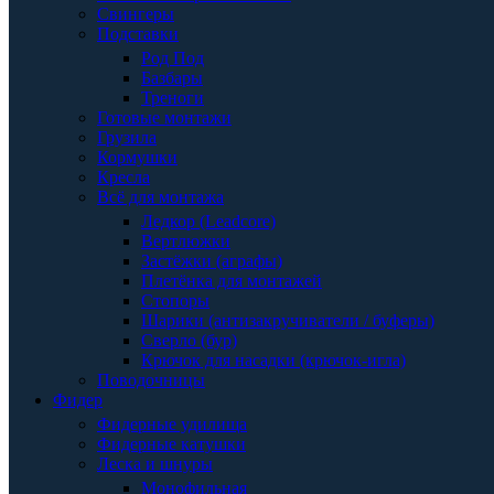
Свингеры
Подставки
Род Под
Базбары
Треноги
Готовые монтажи
Грузила
Кормушки
Кресла
Всё для монтажа
Ледкор (Leadcore)
Вертлюжки
Застёжки (аграфы)
Плетёнка для монтажей
Стопоры
Шарики (антизакручиватели / буферы)
Сверло (бур)
Крючок для насадки (крючок-игла)
Поводочницы
Фидер
Фидерные удилища
Фидерные катушки
Леска и шнуры
Монофильная