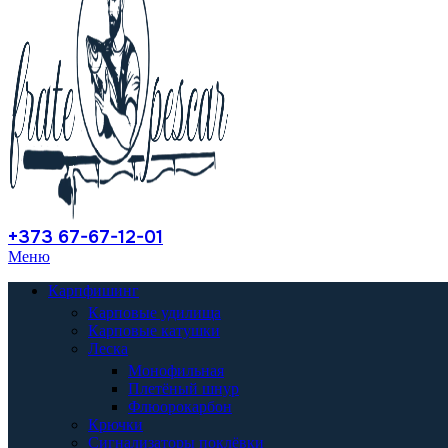
+373 67-67-12-01
Меню
Карпфишинг
Карповые удилища
Карповые катушки
Леска
Монофильная
Плетёный шнур
Флюорокарбон
Крючки
Сигнализаторы поклёвки