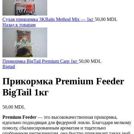
Сухая прикормка 3KBaits Method Mix — 1кг
50,00
MDL
Назад к товарам
Прикормка BigTail Premium Carp 1кг
50,00
MDL
Bigtail
Прикормка Premium Feeder
BigTail 1кг
50,00
MDL
Premium Feeder
— это высококачественная прикормка,
идеально подходящая для фидерной ловли. Благодаря мелкому
помолу, сбалансированным ароматам и тщательно
отобранным ингредиентам, она быстро привлекает таких рыб,