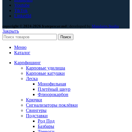
Youtube
TikTok
LinkedId
copyright © 2024-2026 fratepescar.md
| developed by
Mandarin Studio
.
Закрыть
Поиск
Меню
Каталог
Карпфишинг
Карповые удилища
Карповые катушки
Леска
Монофильная
Плетёный шнур
Флюорокарбон
Крючки
Сигнализаторы поклёвки
Свингеры
Подставки
Род Под
Базбары
Треноги