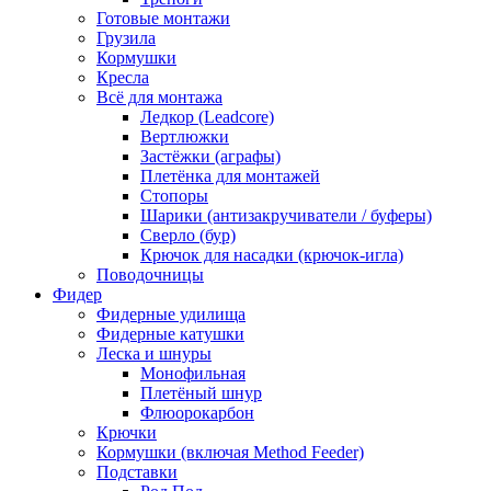
Готовые монтажи
Грузила
Кормушки
Кресла
Всё для монтажа
Ледкор (Leadcore)
Вертлюжки
Застёжки (аграфы)
Плетёнка для монтажей
Стопоры
Шарики (антизакручиватели / буферы)
Сверло (бур)
Крючок для насадки (крючок-игла)
Поводочницы
Фидер
Фидерные удилища
Фидерные катушки
Леска и шнуры
Монофильная
Плетёный шнур
Флюорокарбон
Крючки
Кормушки (включая Method Feeder)
Подставки