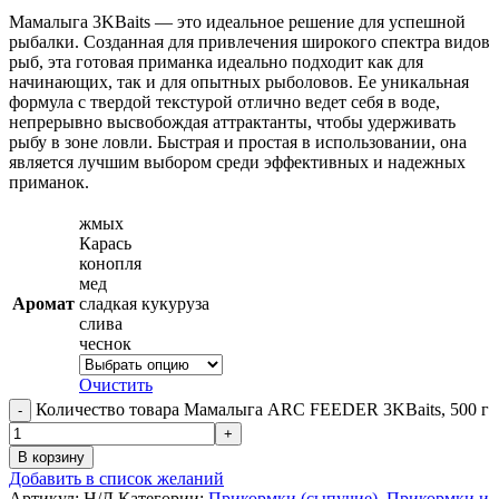
Мамалыга 3KBaits — это идеальное решение для успешной
рыбалки. Созданная для привлечения широкого спектра видов
рыб, эта готовая приманка идеально подходит как для
начинающих, так и для опытных рыболовов. Ее уникальная
формула с твердой текстурой отлично ведет себя в воде,
непрерывно высвобождая аттрактанты, чтобы удерживать
рыбу в зоне ловли. Быстрая и простая в использовании, она
является лучшим выбором среди эффективных и надежных
приманок.
жмых
Карась
конопля
мед
Аромат
сладкая кукуруза
слива
чеснок
Очистить
Количество товара Мамалыга ARC FEEDER 3KBaits, 500 г
В корзину
Добавить в список желаний
Артикул:
Н/Д
Категории:
Прикормки (сыпучие)
,
Прикормки и