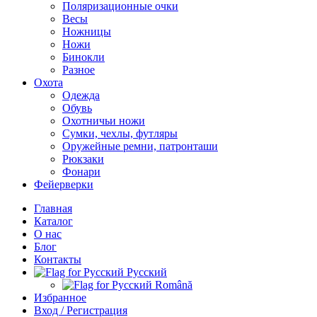
Поляризационные очки
Весы
Ножницы
Ножи
Бинокли
Разное
Охота
Одежда
Обувь
Охотничьи ножи
Сумки, чехлы, футляры
Оружейные ремни, патронташи
Рюкзаки
Фонари
Фейерверки
Главная
Каталог
О нас
Блог
Контакты
Русский
Română
Избранное
Вход / Регистрация