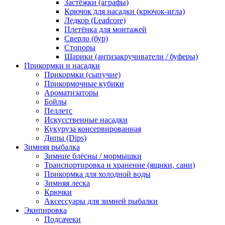
Застёжки (аграфы)
Крючок для насадки (крючок-игла)
Ледкор (Leadcore)
Плетёнка для монтажей
Сверло (бур)
Стопоры
Шарики (антизакручиватели / буферы)
Прикормки и насадки
Прикормки (сыпучие)
Прикормочные кубики
Ароматизаторы
Бойлы
Пеллетс
Искусственные насадки
Кукуруза консервированная
Дипы (Dips)
Зимняя рыбалка
Зимние блёсны / мормышки
Транспортировка и хранение (ящики, сани)
Прикормка для холодной воды
Зимняя леска
Крючки
Аксессуары для зимней рыбалки
Экипировка
Подсачеки