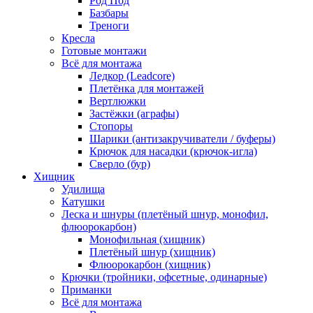
Род Под
Базбары
Треноги
Кресла
Готовые монтажи
Всё для монтажа
Ледкор (Leadcore)
Плетёнка для монтажей
Вертлюжки
Застёжки (аграфы)
Стопоры
Шарики (антизакручиватели / буферы)
Крючок для насадки (крючок-игла)
Сверло (бур)
Хищник
Удилища
Катушки
Леска и шнуры (плетёный шнур, монофил,
флюорокарбон)
Монофильная (хищник)
Плетёный шнур (хищник)
Флюорокарбон (хищник)
Крючки (тройники, офсетные, одинарные)
Приманки
Всё для монтажа