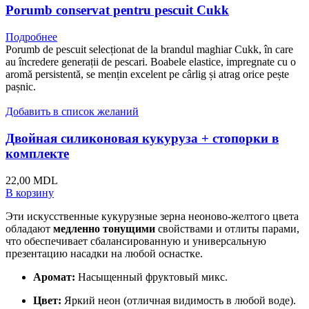
Porumb conservat pentru pescuit Cukk
Подробнее
Porumb de pescuit selecționat de la brandul maghiar Cukk, în care
au încredere generații de pescari. Boabele elastice, impregnate cu o
aromă persistentă, se mențin excelent pe cârlig și atrag orice pește
pașnic.
Добавить в список желаний
Двойная силиконовая кукуруза + стопорки в
комплекте
22,00
MDL
В корзину
Эти искусственные кукурузные зерна неоново-желтого цвета
обладают
медленно тонущими
свойствами и отлиты парами,
что обеспечивает сбалансированную и универсальную
презентацию насадки на любой оснастке.
Аромат:
Насыщенный фруктовый микс.
Цвет:
Яркий неон (отличная видимость в любой воде).