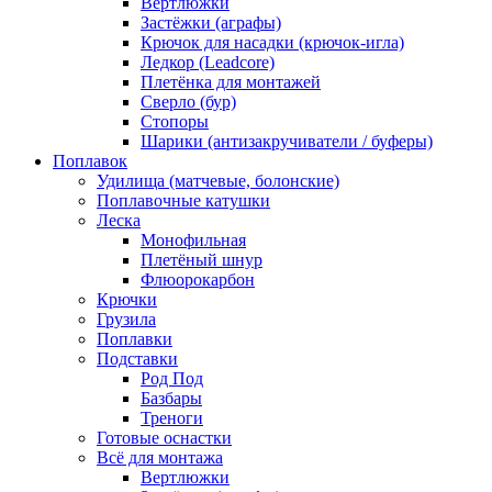
Вертлюжки
Застёжки (аграфы)
Крючок для насадки (крючок-игла)
Ледкор (Leadcore)
Плетёнка для монтажей
Сверло (бур)
Стопоры
Шарики (антизакручиватели / буферы)
Поплавок
Удилища (матчевые, болонские)
Поплавочные катушки
Леска
Монофильная
Плетёный шнур
Флюорокарбон
Крючки
Грузила
Поплавки
Подставки
Род Под
Базбары
Треноги
Готовые оснастки
Всё для монтажа
Вертлюжки