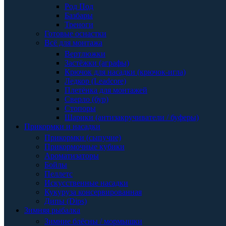
Род Под
Базбары
Треноги
Готовые оснастки
Всё для монтажа
Вертлюжки
Застёжки (аграфы)
Крючок для насадки (крючок-игла)
Ледкор (Leadcore)
Плетёнка для монтажей
Сверло (бур)
Стопоры
Шарики (антизакручиватели / буферы)
Прикормки и насадки
Прикормки (сыпучие)
Прикормочные кубики
Ароматизаторы
Бойлы
Пеллетс
Искусственные насадки
Кукуруза консервированная
Дипы (Dips)
Зимняя рыбалка
Зимние блёсны / мормышки