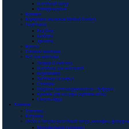
Плетёный шнур
Флюорокарбон
Крючки
Кормушки (включая Method Feeder)
Подставки
Род Под
Базбары
Треноги
Кресла
Готовые монтажи
Всё для монтажа
Ледкор (Leadcore)
Плетёнка для монтажей
Вертлюжки
Застёжки (аграфы)
Стопоры
Шарики (антизакручиватели / буферы)
Крючок для насадки (крючок-игла)
Сверло (бур)
Хищник
Удилища
Катушки
Леска и шнуры (плетёный шнур, монофил, флюоро
Монофильная (хищник)