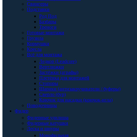
Свингеры
Подставки
Род Под
Базбары
Треноги
Готовые монтажи
Грузила
Кормушки
Кресла
Всё для монтажа
Ледкор (Leadcore)
Вертлюжки
Застёжки (аграфы)
Плетёнка для монтажей
Стопоры
Шарики (антизакручиватели / буферы)
Сверло (бур)
Крючок для насадки (крючок-игла)
Поводочницы
Фидер
Фидерные удилища
Фидерные катушки
Леска и шнуры
Монофильная