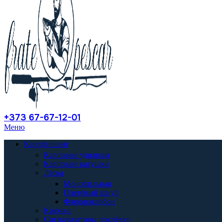
+373 67-67-12-01
Меню
Карпфишинг
Карповые удилища
Карповые катушки
Леска
Монофильная
Плетёный шнур
Флюорокарбон
Крючки
Сигнализаторы поклёвки