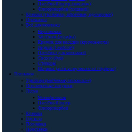
Плетёный шнур (хищник)
Флюорокарбон (хищник)
Крючки (тройники, офсетные, одинарные)
Приманки
Всё для монтажа
Вертлюжки
Застёжки (аграфы)
Крючок для насадки (крючок-игла)
Ледкор (Leadcore)
Плетёнка для монтажей
Сверло (бур)
Стопоры
Шарики (антизакручиватели / буферы)
Поплавок
Удилища (матчевые, болонские)
Поплавочные катушки
Леска
Монофильная
Плетёный шнур
Флюорокарбон
Крючки
Грузила
Поплавки
Подставки