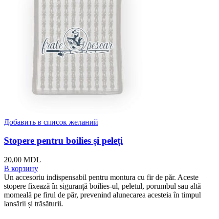
Добавить в список желаний
Stopere pentru boilies și peleți
20,00
MDL
В корзину
Un accesoriu indispensabil pentru montura cu fir de păr. Aceste
stopere fixează în siguranță boilies-ul, peletul, porumbul sau altă
momeală pe firul de păr, prevenind alunecarea acesteia în timpul
lansării și trăsăturii.