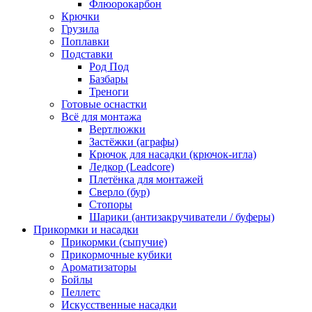
Флюорокарбон
Крючки
Грузила
Поплавки
Подставки
Род Под
Базбары
Треноги
Готовые оснастки
Всё для монтажа
Вертлюжки
Застёжки (аграфы)
Крючок для насадки (крючок-игла)
Ледкор (Leadcore)
Плетёнка для монтажей
Сверло (бур)
Стопоры
Шарики (антизакручиватели / буферы)
Прикормки и насадки
Прикормки (сыпучие)
Прикормочные кубики
Ароматизаторы
Бойлы
Пеллетс
Искусственные насадки