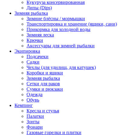
Кукуруза консервированная
Дипы (Dips)
Зимняя рыбалка
Зимние блёсны / мормышки
Транспортировка и хранение (ящики, сани)
Прикормка для холодной воды
Зимняя леска
Крючки
Аксессуары для зимней рыбалки
Экипировка
Подсачеки
Садки
Чехлы (для удилищ, для катушек)
Коробки и ящики
Зимняя рыбалка
Сетки для раков
Сумки и рюкзаки
Одежда
Обувь
Кемпинг
Кресла и стулья
Палатки
Зонты
Фонари
Газовые горелки и плитки