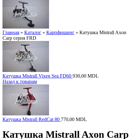
Главная
»
Каталог
»
Карпфишинг
»
Катушка Mistrall Axon
Carp серия FRD
Катушка Mistrall Vixen Sea FD60
930,00
MDL
Назад к товарам
Катушка Mistrall RedCat 80
770,00
MDL
Катушка Mistrall Axon Carp