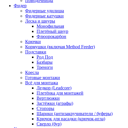
Поводочницы
Фидер
Фидерные удилища
Фидерные катушки
Леска и шнуры
Монофильная
Плетёный шнур
Флюорокарбон
Крючки
Кормушки (включая Method Feeder)
Подставки
Род Под
Базбары
Треноги
Кресла
Готовые монтажи
Всё для монтажа
Ледкор (Leadcore)
Плетёнка для монтажей
Вертлюжки
Застёжки (аграфы)
Стопоры
Шарики (антизакручиватели / буферы)
Крючок для насадки (крючок-игла)
Сверло (бур)