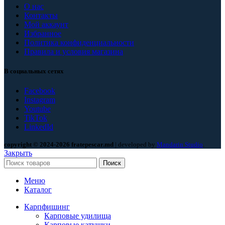
О нас
Контакты
Мой аккаунт
Избранное
Политика конфиденциальности
Правила и условия магазина
В социальных сетях
Facebook
Instagram
Youtube
TikTok
LinkedId
copyright © 2024-2026 fratepescar.md
| developed by
Mandarin Studio
.
Закрыть
Поиск
Меню
Каталог
Карпфишинг
Карповые удилища
Карповые катушки