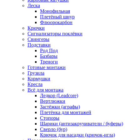
Леска
Монофильная
Плетёный шнур
Флюорокарбон
Крючки
Сигнализаторы поклёвки
Свингеры
Подставки
Род Под
Базбары
Треноги
Готовые монтажи
Грузила
Кормушки
Кресла
Всё для монтажа
Ледкор (Leadcore)
Вертлюжки
Застёжки (аграфы)
Плетёнка для монтажей
Стопоры
Шарики (антизакручиватели / буферы)
Сверло (бур)
Крючок для насадки (крючок-игла)