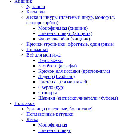
Хищник
Удилища
Катушки
Леска и шнуры (плетёный шнур, монофил,
флюорокарбон)
Монофильная (хищник)
Плетёный шнур (хищник)
Флюорокарбон (хищник)
Крючки (тройники, офсетные, одинарные)
Приманки
Всё для монтажа
Вертлюжки
Застёжки (аграфы)
Крючок для насадки (крючок-игла)
Ледкор (Leadcore)
Плетёнка для монтажей
Сверло (бур)
Стопоры
Шарики (антизакручиватели / буферы)
Поплавок
Удилища (матчевые, болонские)
Поплавочные катушки
Леска
Монофильная
Плетёный шнур