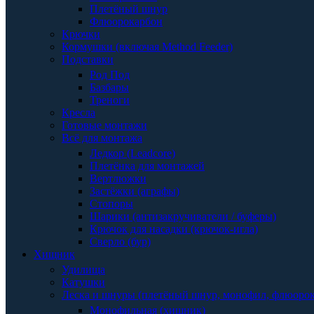
Плетёный шнур
Флюорокарбон
Крючки
Кормушки (включая Method Feeder)
Подставки
Род Под
Базбары
Треноги
Кресла
Готовые монтажи
Всё для монтажа
Ледкор (Leadcore)
Плетёнка для монтажей
Вертлюжки
Застёжки (аграфы)
Стопоры
Шарики (антизакручиватели / буферы)
Крючок для насадки (крючок-игла)
Сверло (бур)
Хищник
Удилища
Катушки
Леска и шнуры (плетёный шнур, монофил, флюоро
Монофильная (хищник)