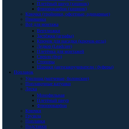
Плетёный шнур (хищник)
Флюорокарбон (хищник)
Крючки (тройники, офсетные, одинарные)
Приманки
Всё для монтажа
Вертлюжки
Застёжки (аграфы)
Крючок для насадки (крючок-игла)
Ледкор (Leadcore)
Плетёнка для монтажей
Сверло (бур)
Стопоры
Шарики (антизакручиватели / буферы)
Поплавок
Удилища (матчевые, болонские)
Поплавочные катушки
Леска
Монофильная
Плетёный шнур
Флюорокарбон
Крючки
Грузила
Поплавки
Подставки