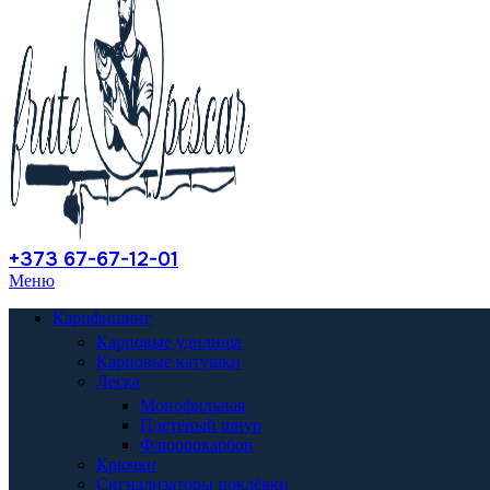
+373 67-67-12-01
Меню
Карпфишинг
Карповые удилища
Карповые катушки
Леска
Монофильная
Плетёный шнур
Флюорокарбон
Крючки
Сигнализаторы поклёвки