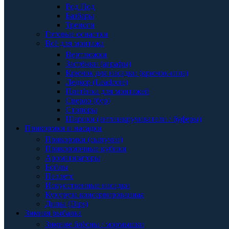
Род Под
Базбары
Треноги
Готовые оснастки
Всё для монтажа
Вертлюжки
Застёжки (аграфы)
Крючок для насадки (крючок-игла)
Ледкор (Leadcore)
Плетёнка для монтажей
Сверло (бур)
Стопоры
Шарики (антизакручиватели / буферы)
Прикормки и насадки
Прикормки (сыпучие)
Прикормочные кубики
Ароматизаторы
Бойлы
Пеллетс
Искусственные насадки
Кукуруза консервированная
Дипы (Dips)
Зимняя рыбалка
Зимние блёсны / мормышки