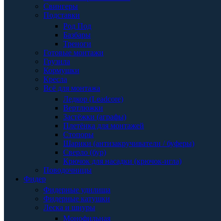
Свингеры
Подставки
Род Под
Базбары
Треноги
Готовые монтажи
Грузила
Кормушки
Кресла
Всё для монтажа
Ледкор (Leadcore)
Вертлюжки
Застёжки (аграфы)
Плетёнка для монтажей
Стопоры
Шарики (антизакручиватели / буферы)
Сверло (бур)
Крючок для насадки (крючок-игла)
Поводочницы
Фидер
Фидерные удилища
Фидерные катушки
Леска и шнуры
Монофильная