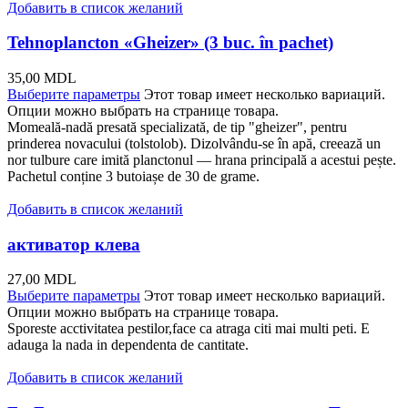
Добавить в список желаний
Tehnoplancton «Gheizer» (3 buc. în pachet)
35,00
MDL
Выберите параметры
Этот товар имеет несколько вариаций.
Опции можно выбрать на странице товара.
Momeală-nadă presată specializată, de tip "gheizer", pentru
prinderea novacului (tolstolob). Dizolvându-se în apă, creează un
nor tulbure care imită planctonul — hrana principală a acestui pește.
Pachetul conține 3 butoiașe de 30 de grame.
Добавить в список желаний
активатор клева
27,00
MDL
Выберите параметры
Этот товар имеет несколько вариаций.
Опции можно выбрать на странице товара.
Sporeste acctivitatea pestilor,face ca atraga citi mai multi peti. E
adauga la nada in dependenta de cantitate.
Добавить в список желаний