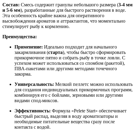
Состав:
Смесь содержит гранулы небольшого размера (
3-4 мм
и 5-6 мм
), разработанные для быстрого растворения в воде.
Эта особенность крайне важна для оперативного
высвобождения ароматов и аттрактантов, что моментально
стимулирует рыбу к кормлению.
Преимущества:
Применение:
Идеально подходит для начального
закармливания (
старта
), чтобы быстро сформировать
прикормочное пятно и собрать рыбу в точке ловли. С
успехом может использоваться со спомбом (ракетой),
ПВА-пакетами или другими методами точечного
закорма.
Универсальность:
Мелкий пеллетс можно использовать
для создания индивидуальных прикормочных программ,
комбинируя его с бойлами, зерновыми или другими
видами спод-миксов.
Эффективность:
Формула «Pelete Start» обеспечивает
быстрый распад, выделяя в воду ароматизаторы и
необходимые питательные вещества сразу после
контакта с водой.