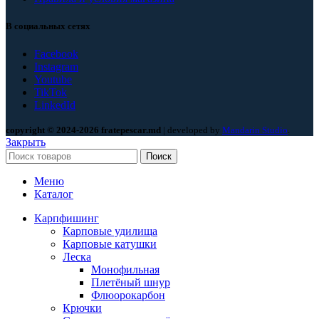
В социальных сетях
Facebook
Instagram
Youtube
TikTok
LinkedId
copyright © 2024-2026 fratepescar.md
| developed by
Mandarin Studio
.
Закрыть
Поиск
Меню
Каталог
Карпфишинг
Карповые удилища
Карповые катушки
Леска
Монофильная
Плетёный шнур
Флюорокарбон
Крючки