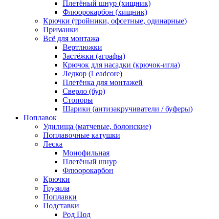
Плетёный шнур (хищник)
Флюорокарбон (хищник)
Крючки (тройники, офсетные, одинарные)
Приманки
Всё для монтажа
Вертлюжки
Застёжки (аграфы)
Крючок для насадки (крючок-игла)
Ледкор (Leadcore)
Плетёнка для монтажей
Сверло (бур)
Стопоры
Шарики (антизакручиватели / буферы)
Поплавок
Удилища (матчевые, болонские)
Поплавочные катушки
Леска
Монофильная
Плетёный шнур
Флюорокарбон
Крючки
Грузила
Поплавки
Подставки
Род Под