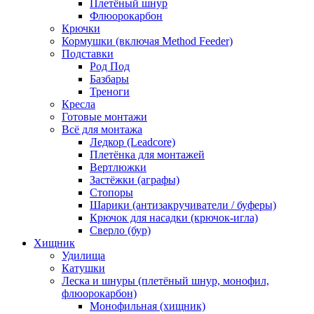
Плетёный шнур
Флюорокарбон
Крючки
Кормушки (включая Method Feeder)
Подставки
Род Под
Базбары
Треноги
Кресла
Готовые монтажи
Всё для монтажа
Ледкор (Leadcore)
Плетёнка для монтажей
Вертлюжки
Застёжки (аграфы)
Стопоры
Шарики (антизакручиватели / буферы)
Крючок для насадки (крючок-игла)
Сверло (бур)
Хищник
Удилища
Катушки
Леска и шнуры (плетёный шнур, монофил,
флюорокарбон)
Монофильная (хищник)