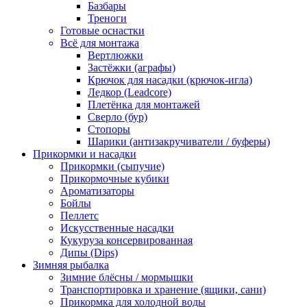
Базбары
Треноги
Готовые оснастки
Всё для монтажа
Вертлюжки
Застёжки (аграфы)
Крючок для насадки (крючок-игла)
Ледкор (Leadcore)
Плетёнка для монтажей
Сверло (бур)
Стопоры
Шарики (антизакручиватели / буферы)
Прикормки и насадки
Прикормки (сыпучие)
Прикормочные кубики
Ароматизаторы
Бойлы
Пеллетс
Искусственные насадки
Кукуруза консервированная
Дипы (Dips)
Зимняя рыбалка
Зимние блёсны / мормышки
Транспортировка и хранение (ящики, сани)
Прикормка для холодной воды