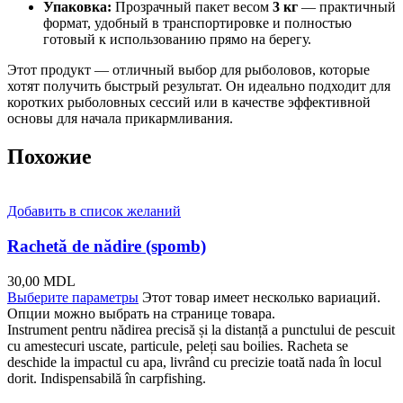
Упаковка:
Прозрачный пакет весом
3 кг
— практичный
формат, удобный в транспортировке и полностью
готовый к использованию прямо на берегу.
Этот продукт — отличный выбор для рыболовов, которые
хотят получить быстрый результат. Он идеально подходит для
коротких рыболовных сессий или в качестве эффективной
основы для начала прикармливания.
Похожие
Добавить в список желаний
Rachetă de nădire (spomb)
30,00
MDL
Выберите параметры
Этот товар имеет несколько вариаций.
Опции можно выбрать на странице товара.
Instrument pentru nădirea precisă și la distanță a punctului de pescuit
cu amestecuri uscate, particule, peleți sau boilies. Racheta se
deschide la impactul cu apa, livrând cu precizie toată nada în locul
dorit. Indispensabilă în carpfishing.