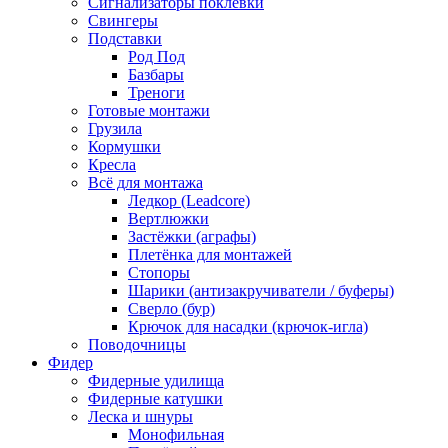
Сигнализаторы поклёвки
Свингеры
Подставки
Род Под
Базбары
Треноги
Готовые монтажи
Грузила
Кормушки
Кресла
Всё для монтажа
Ледкор (Leadcore)
Вертлюжки
Застёжки (аграфы)
Плетёнка для монтажей
Стопоры
Шарики (антизакручиватели / буферы)
Сверло (бур)
Крючок для насадки (крючок-игла)
Поводочницы
Фидер
Фидерные удилища
Фидерные катушки
Леска и шнуры
Монофильная