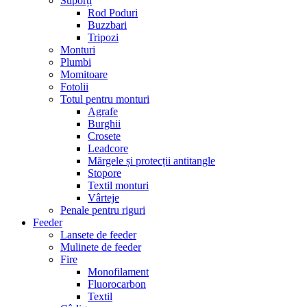
Suporți
Rod Poduri
Buzzbari
Tripozi
Monturi
Plumbi
Momitoare
Fotolii
Totul pentru monturi
Agrafe
Burghii
Crosete
Leadcore
Mărgele și protecții antitangle
Stopore
Textil monturi
Vârteje
Penale pentru riguri
Feeder
Lansete de feeder
Mulinete de feeder
Fire
Monofilament
Fluorocarbon
Textil