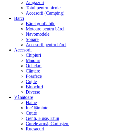
Aragazuri
Totul pentru picnic
Accesorii (Camping)
Bărci
Bărci gonflabile
Motoare pentru bărci
Navomodele
Sonare
Accesorii pentru bărci
Accesorii
Chipiuri
Maiouri
Ochelari
Cântare
Foarfece
Cuțite
Binocluri
Diverse
Vânătoare
Haine
Încălțăminte
Cuțite
Genți, Huse, Etuii
Curele armă, Cartușiere
Rucsacuri