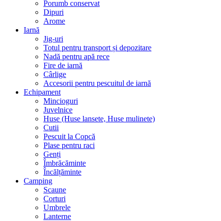
Porumb conservat
Dipuri
Arome
Iarnă
Jig-uri
Totul pentru transport și depozitare
Nadă pentru apă rece
Fire de iarnă
Cârlige
Accesorii pentru pescuitul de iarnă
Echipament
Mincioguri
Juvelnice
Huse (Huse lansete, Huse mulinete)
Cutii
Pescuit la Copcă
Plase pentru raci
Genți
Îmbrăcăminte
Încălțăminte
Camping
Scaune
Corturi
Umbrele
Lanterne