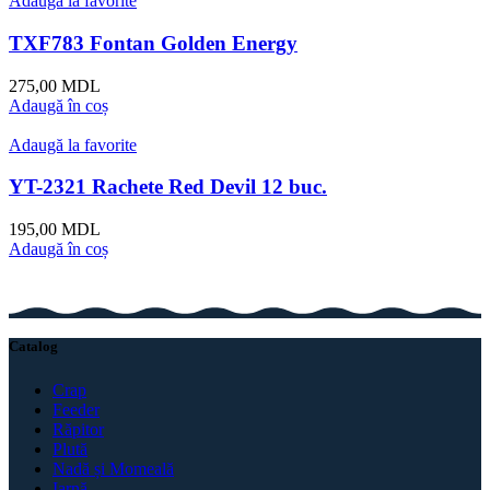
Adaugă la favorite
TXF783 Fontan Golden Energy
275,00
MDL
Adaugă în coș
Adaugă la favorite
YT-2321 Rachete Red Devil 12 buc.
195,00
MDL
Adaugă în coș
Catalog
Crap
Feeder
Răpitor
Plută
Nadă și Momeală
Iarnă