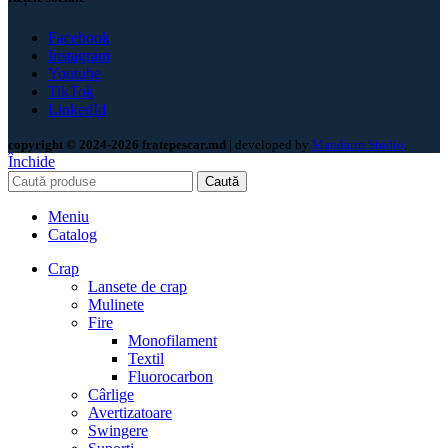
Facebook
Instagram
Youtube
TikTok
LinkedId
copyright © 2024-2026 fratepescar.md
| developed by
Mandarin Studio
.
Închide
Caută
Meniu
Catalog
Crap
Lansete de crap
Mulinete
Fire
Monofilament
Textil
Fluorocarbon
Cârlige
Avertizatoare
Swingere