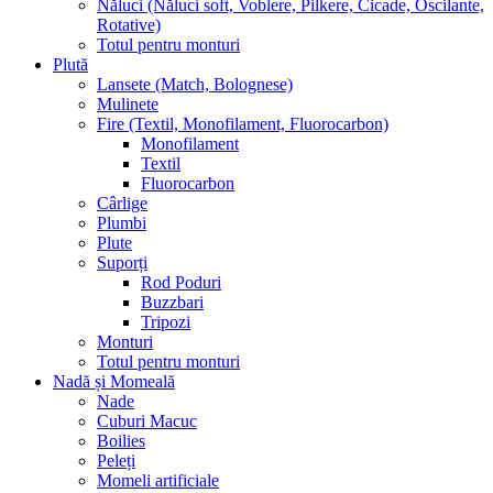
Năluci (Năluci soft, Voblere, Pilkere, Cicade, Oscilante,
Rotative)
Totul pentru monturi
Plută
Lansete (Match, Bolognese)
Mulinete
Fire (Textil, Monofilament, Fluorocarbon)
Monofilament
Textil
Fluorocarbon
Cârlige
Plumbi
Plute
Suporți
Rod Poduri
Buzzbari
Tripozi
Monturi
Totul pentru monturi
Nadă și Momeală
Nade
Cuburi Macuc
Boilies
Peleți
Momeli artificiale