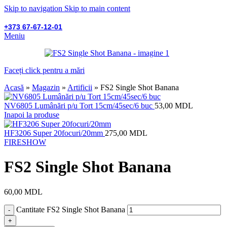
Skip to navigation
Skip to main content
+373 67-67-12-01
Meniu
Faceți click pentru a mări
Acasă
»
Magazin
»
Artificii
»
FS2 Single Shot Banana
NV6805 Lumânări p/u Tort 15cm/45sec/6 buc
53,00
MDL
Inapoi la produse
HF3206 Super 20focuri/20mm
275,00
MDL
FIRESHOW
FS2 Single Shot Banana
60,00
MDL
Cantitate FS2 Single Shot Banana