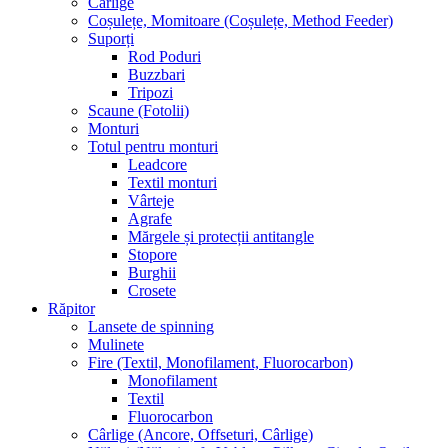
Cârlige
Coșulețe, Momitoare (Coșulețe, Method Feeder)
Suporți
Rod Poduri
Buzzbari
Tripozi
Scaune (Fotolii)
Monturi
Totul pentru monturi
Leadcore
Textil monturi
Vârteje
Agrafe
Mărgele și protecții antitangle
Stopore
Burghii
Crosete
Răpitor
Lansete de spinning
Mulinete
Fire (Textil, Monofilament, Fluorocarbon)
Monofilament
Textil
Fluorocarbon
Cârlige (Ancore, Offseturi, Cârlige)