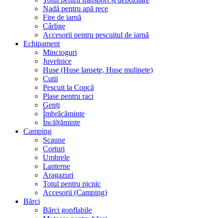
Nadă pentru apă rece
Fire de iarnă
Cârlige
Accesorii pentru pescuitul de iarnă
Echipament
Mincioguri
Juvelnice
Huse (Huse lansete, Huse mulinete)
Cutii
Pescuit la Copcă
Plase pentru raci
Genți
Îmbrăcăminte
Încălțăminte
Camping
Scaune
Corturi
Umbrele
Lanterne
Aragazuri
Totul pentru picnic
Accesorii (Camping)
Bărci
Bărci gonflabile