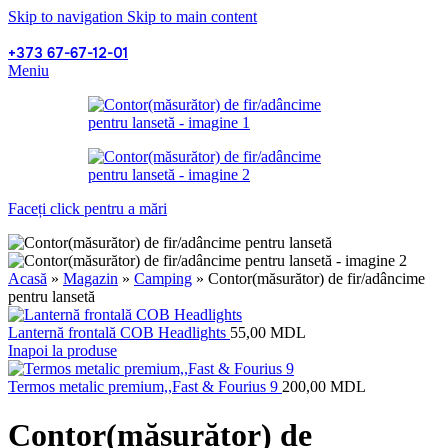
Skip to navigation
Skip to main content
+373 67-67-12-01
Meniu
Faceți click pentru a mări
Acasă
»
Magazin
»
Camping
»
Contor(măsurător) de fir/adâncime
pentru lansetă
Lanternă frontală COB Headlights
55,00
MDL
Inapoi la produse
Termos metalic premium,,Fast & Fourius 9
200,00
MDL
Contor(măsurător) de