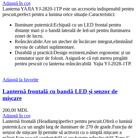
Adaugă în coș
Lanterna YAJIA YJ-2820-1TP este un accesoriu indispenabil pentru
pescuit,perfect pentru a lumina orice situație.Caracteristici:
Iluminare puternică:Echipată cu un LED frontal pentru
distanțe mari și o bandă laterală de led-uri pentru iluminarea
zonei de lucru.
Reâncărcabile:Are un ștecher de încărcare integrat,eliminând
nevoia de cabluri suplimentare.
Durabilă și practică:Design rezistent,mâner ergonomic și un
comutator ușor de folosit. Asigură-te că ești mereu pregătit
pentru pescuit cu lanterna reâncărcabilă Yajia YJ-2028-1TP.
Adaugă la favorite
Lanternă frontală cu bandă LED și senzor de
mișcare
200,00
MDL
Adaugă în coș
Lanternă frontală (Headlamp)perfect pentru pescuit.Oferă o lumină
puternică,cu un unghi larg de iluminare de 270 de grade.Funcția de
senzor de mișcare îți permite să activezi cu o simplă mișcare a
mâinii.Este ușoară,confortabilă și are baterie reîncărcabilă Type-C.