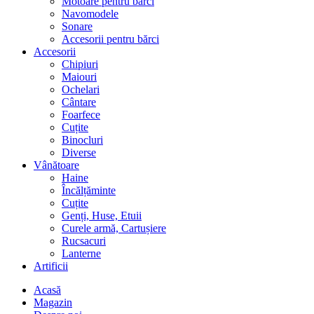
Motoare pentru bărci
Navomodele
Sonare
Accesorii pentru bărci
Accesorii
Chipiuri
Maiouri
Ochelari
Cântare
Foarfece
Cuțite
Binocluri
Diverse
Vânătoare
Haine
Încălțăminte
Cuțite
Genți, Huse, Etuii
Curele armă, Cartușiere
Rucsacuri
Lanterne
Artificii
Acasă
Magazin