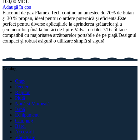
100,00
MDL
Adaugă în coș
Flaconul de gaz Flamex Tech conține un amestec de 70% de butan
și 30 % propan, ideal pentru o ardere puternică și eficientă.Este
perfect pentru diverse aplicații,de la aprinderea grătarelor și a
șemineurilor până la lucrări de lipire.Valva cu filet 7/16'' îl face
compatibil cu majoritatea arzătoarelor portabile de pe piață.Designul
compact și robust asigură o utilizare simplă și sigură.
Catalog
Crap
Feeder
Răpitor
Plută
Nadă și Momeală
Iarnă
Echipament
Camping
Bărci
Accesorii
Vânătoare