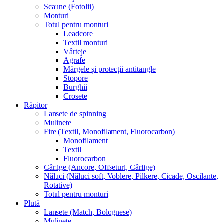
Scaune (Fotolii)
Monturi
Totul pentru monturi
Leadcore
Textil monturi
Vârteje
Agrafe
Mărgele și protecții antitangle
Stopore
Burghii
Crosete
Răpitor
Lansete de spinning
Mulinete
Fire (Textil, Monofilament, Fluorocarbon)
Monofilament
Textil
Fluorocarbon
Cârlige (Ancore, Offseturi, Cârlige)
Năluci (Năluci soft, Voblere, Pilkere, Cicade, Oscilante,
Rotative)
Totul pentru monturi
Plută
Lansete (Match, Bolognese)
Mulinete