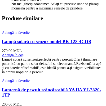
Nu mai ghiciți adâncimea.Aflați cu precizie unde să plasați
momeala pentru a maximiza șansele de prindere.
Produse similare
Adaugă la favorite
Lampă solară cu senzor model BK-128-4COB
270,00
MDL
Adaugă în coș
Lampă solară cu senzori,perfectă pentru pescuit.Oferă iluminare
puternică,cu panou solar detașabil și telecomandă.Rezistentă la apă
și cu baterie reîncărcabilă,este ideală pentru a-ți asigura vizibilitatea
în timpul nopților la pescuit.
Adaugă la favorite
Lanternă de pescuit reâncărcabilă YAJIA YJ-2820-
1TP
200,00
MDL