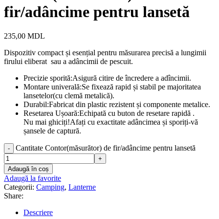
fir/adâncime pentru lansetă
235,00
MDL
Dispozitiv compact și esențial pentru măsurarea precisă a lungimii
firului eliberat sau a adâncimii de pescuit.
Precizie sporită:Asigură citire de încredere a adîncimii.
Montare univerală:Se fixează rapid și stabil pe majoritatea
lansetelor(cu clemă metalică).
Durabil:Fabricat din plastic rezistent și componente metalice.
Resetarea Ușoară:Echipată cu buton de resetare rapidă .
Nu mai ghiciți!Afați cu exactitate adâncimea și sporiți-vă
șansele de captură.
Cantitate Contor(măsurător) de fir/adâncime pentru lansetă
Adaugă în coș
Adaugă la favorite
Categorii:
Camping
,
Lanterne
Share:
Descriere