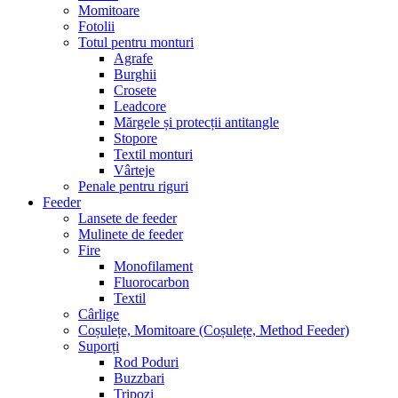
Momitoare
Fotolii
Totul pentru monturi
Agrafe
Burghii
Crosete
Leadcore
Mărgele și protecții antitangle
Stopore
Textil monturi
Vârteje
Penale pentru riguri
Feeder
Lansete de feeder
Mulinete de feeder
Fire
Monofilament
Fluorocarbon
Textil
Cârlige
Coșulețe, Momitoare (Coșulețe, Method Feeder)
Suporți
Rod Poduri
Buzzbari
Tripozi