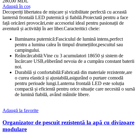
280,00
MDL
Adaugă în coș
Decoperiți libertatea de mișcare și vizibilitate perfectă cu această
lanternă frontală LED puternică și fiabilă.Proiectată pentru a face
față oricărei provocări,este accesoriul ideal pentru pasionații de
aventură și activități în aer liber.Caracteritici cheie:
Iluminarea puternică:Fasciculul de lumină intens,perfect
pentru a lumina calea în timpul drumețiilor,pescuitul sau
campingului.
Reâncărcabilă:Vine cu 3 acumulatori 18650 și sistem de
încărcare USB,eliberând nevoia de a cumpăra constant baterii
noi.
Durabilă și confortabilă:Fabricată din materiale rezistente,are
o curea elastică și ajustabilă,asigurând o purtare comodă
pentru perioade lungi.Lanterna frontală LED este soluția
compactă și eficientă pentru orice situație care necesită o sursă
de lumină fiabilă, având mâinile libere.
Adaugă la favorite
Organizator de pescuit rezistentă la apă cu divizoare
modulare