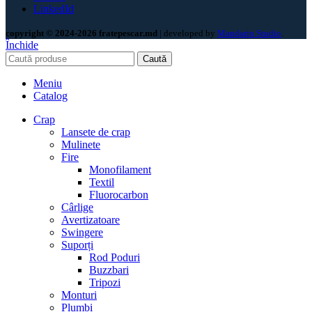
LinkedId
copyright © 2024-2026 fratepescar.md
| developed by
Mandarin Studio
.
Închide
Caută
Meniu
Catalog
Crap
Lansete de crap
Mulinete
Fire
Monofilament
Textil
Fluorocarbon
Cârlige
Avertizatoare
Swingere
Suporți
Rod Poduri
Buzzbari
Tripozi
Monturi
Plumbi