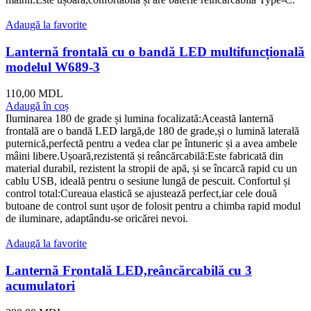
Adaugă la favorite
Lanternă frontală cu o bandă LED multifuncțională
modelul W689-3
110,00
MDL
Adaugă în coș
Iluminarea 180 de grade și lumina focalizată:Această lanternă
frontală are o bandă LED largă,de 180 de grade,și o lumină laterală
puternică,perfectă pentru a vedea clar pe întuneric și a avea ambele
mâini libere.Ușoară,rezistentă și reâncărcabilă:Este fabricată din
material durabil, rezistent la stropii de apă, și se încarcă rapid cu un
cablu USB, ideală pentru o sesiune lungă de pescuit. Confortul și
control total:Cureaua elastică se ajustează perfect,iar cele două
butoane de control sunt ușor de folosit pentru a chimba rapid modul
de iluminare, adaptându-se oricărei nevoi.
Adaugă la favorite
Lanternă Frontală LED,reâncărcabilă cu 3
acumulatori