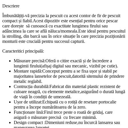
Descriere
Îmbunătățiți-vă precizia la pescuit cu acest contor de fir de pescuit
compact și fiabil.Acest dipozitiv este esențial pentru orice pescar
care dorește să cunoască cu exactitate lungimea firului sau
adâncimea la care se află năluca/momeala.Este ideal pentru pescuitul
la strolling, din barcă sau în orice situație în care precizia poziționării
monturii este crucială pentru succesul capturii.
Caracteritici principală:
Măsurare precisă:Oferă o citire exactă și de încredere a
lungimii firului(afișaj digital sau mecanic, vizibil pe cutie).
Montare rapidă:Conceput pentru a se fixa ușor și stabil pe
majoritatea lansetelor de pescuit,datorită sitemului de prindere
metalic reglabil.
Contrucția durabilă:Fabricat din material plastic rezistent de
culoare neagră, cu elemente metalice,asigurând o durată lungă
de viață în condiții de umezeală.
Ușor de utilizat:Echipată cu o rotiță de resetare portocalie
pentru a începe numărătoarea de la zero.
Funcționare lină:Firul trece peste o roată de gridaj, care
asigură o măsurare precisă cu frecare minimă.
Design compact :Dimeniuni reduse,nu încurcă lansarea sau
manevrarea lansetei.