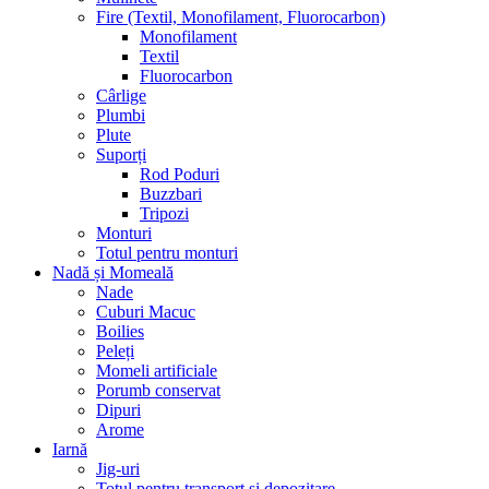
Fire (Textil, Monofilament, Fluorocarbon)
Monofilament
Textil
Fluorocarbon
Cârlige
Plumbi
Plute
Suporți
Rod Poduri
Buzzbari
Tripozi
Monturi
Totul pentru monturi
Nadă și Momeală
Nade
Cuburi Macuc
Boilies
Peleți
Momeli artificiale
Porumb conservat
Dipuri
Arome
Iarnă
Jig-uri
Totul pentru transport și depozitare