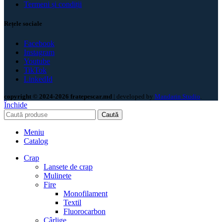
Termeni și condiții
Rețele sociale
Facebook
Instagram
Youtube
TikTok
LinkedId
copyright © 2024-2026 fratepescar.md
| developed by
Mandarin Studio
.
Închide
Caută
Meniu
Catalog
Crap
Lansete de crap
Mulinete
Fire
Monofilament
Textil
Fluorocarbon
Cârlige