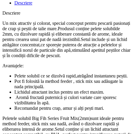
Descriere
Descriere
Un mix atractiv și colorat, special conceput pentru pescarii pasionați
de crap și peștii de talie mare.Produsul conține pelete solubilde
2mm, cu dizolvare rapidă și eliberare constantă de arome, ideale
pentru crearea unui pat de nadă irezistibil.Setul include și un lichid
atrăgător concentrat,ce sporește puterea de atracție a peletelor și
intensifică norul de particule din apă,stimulând apetitul peștilor chiar
și în condiții dificile de pescuit.
Avantajele:
Pelete solubil ce se dizolvă rapid,atrăgând instantaneu peștii.
Pot fi folosită la method feeder , stick mix sau adăugate la
nada principală.
Lichidul atractant inclus pentru un efect maxim.
Aromă fructată puternică și culori variate care sporesc
vizibilitatea în apă.
Recomandat pentru crap, amur și alți pești mari.
Peletele solubil Big Fih Series Fruit Mix(2mm)sunt ideale pentru
method feeder, stick mix sau nadă, având o dizolvare rapidă și
eliberarea intensă de arome.Setul conține și un lichid atractant