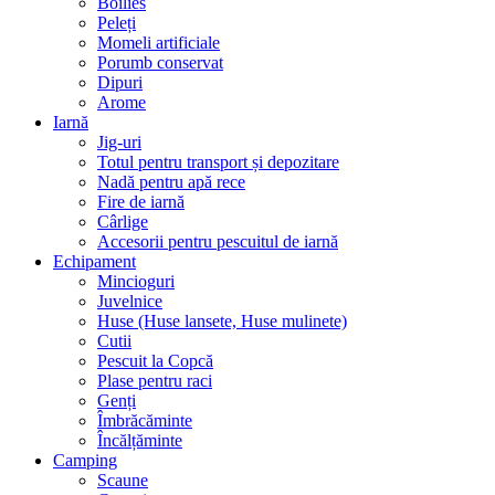
Boilies
Peleți
Momeli artificiale
Porumb conservat
Dipuri
Arome
Iarnă
Jig-uri
Totul pentru transport și depozitare
Nadă pentru apă rece
Fire de iarnă
Cârlige
Accesorii pentru pescuitul de iarnă
Echipament
Mincioguri
Juvelnice
Huse (Huse lansete, Huse mulinete)
Cutii
Pescuit la Copcă
Plase pentru raci
Genți
Îmbrăcăminte
Încălțăminte
Camping
Scaune