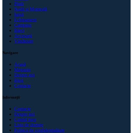
Plută
Nadă și Momeală
Iarnă
Echipament
Camping
Bărci
Accesorii
Vânătoare
Navigare
Acasă
Magazin
Despre noi
Blog
Contacte
Informaţii
Contacte
Despre noi
Contul meu
Lista de dorințe
Politica de confidenţialitate