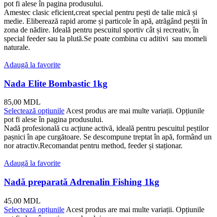
pot fi alese în pagina produsului.
Amestec clasic eficient,creat special pentru pești de talie mică și
medie. Eliberează rapid arome și particole în apă, atrăgând peștii în
zona de nădire. Ideală pentru pescuitul sportiv cât și recreativ, în
special feeder sau la plută.Se poate combina cu aditivi sau momeli
naturale.
Adaugă la favorite
Nada Elite Bombastic 1kg
85,00
MDL
Selectează opțiunile
Acest produs are mai multe variații. Opțiunile
pot fi alese în pagina produsului.
Nadă profesională cu acțiune activă, ideală pentru pescuitul peștilor
pașnici în ape curgătoare. Se descompune treptat în apă, formând un
nor atractiv.Recomandat pentru method, feeder și staționar.
Adaugă la favorite
Nadă preparată Adrenalin Fishing 1kg
45,00
MDL
Selectează opțiunile
Acest produs are mai multe variații. Opțiunile