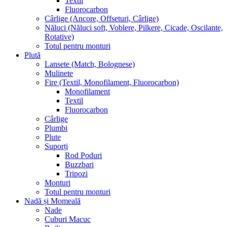
Textil
Fluorocarbon
Cârlige (Ancore, Offseturi, Cârlige)
Năluci (Năluci soft, Voblere, Pilkere, Cicade, Oscilante,
Rotative)
Totul pentru monturi
Plută
Lansete (Match, Bolognese)
Mulinete
Fire (Textil, Monofilament, Fluorocarbon)
Monofilament
Textil
Fluorocarbon
Cârlige
Plumbi
Plute
Suporți
Rod Poduri
Buzzbari
Tripozi
Monturi
Totul pentru monturi
Nadă și Momeală
Nade
Cuburi Macuc