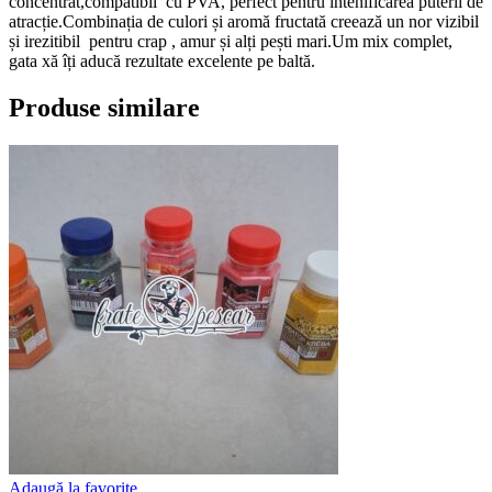
concentrat,compatibil cu PVA, perfect pentru intenificarea puterii de
atracție.Combinația de culori și aromă fructată creează un nor vizibil
și irezitibil pentru crap , amur și alți pești mari.Um mix complet,
gata xă îți aducă rezultate excelente pe baltă.
Produse similare
Adaugă la favorite