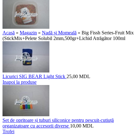
Acasă
»
Magazin
»
Nadă și Momeală
»
Big Fissh Series-Fruit Mix
(StickMix+Pelete Solubil 2mm,500gr+Lichid Atrăgător 100ml
Licurici SIG BEAR Light Stick
25,00
MDL
Inapoi la produse
Set de opritoare și tuburi siliconice pentru pescuit-cutiuță
organizatoare cu accesorii diverse
10,00
MDL
Trofei