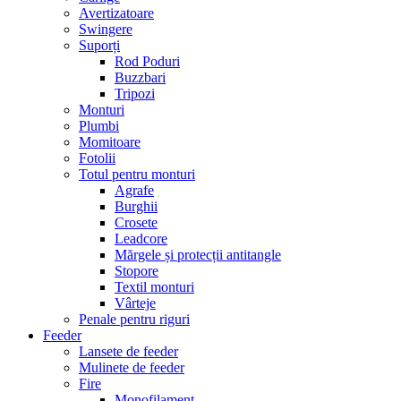
Avertizatoare
Swingere
Suporți
Rod Poduri
Buzzbari
Tripozi
Monturi
Plumbi
Momitoare
Fotolii
Totul pentru monturi
Agrafe
Burghii
Crosete
Leadcore
Mărgele și protecții antitangle
Stopore
Textil monturi
Vârteje
Penale pentru riguri
Feeder
Lansete de feeder
Mulinete de feeder
Fire
Monofilament