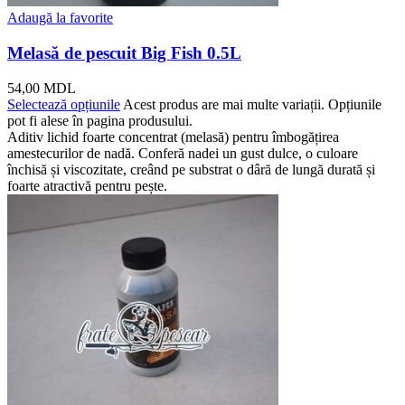
Adaugă la favorite
Melasă de pescuit Big Fish 0.5L
54,00
MDL
Selectează opțiunile
Acest produs are mai multe variații. Opțiunile
pot fi alese în pagina produsului.
Aditiv lichid foarte concentrat (melasă) pentru îmbogățirea
amestecurilor de nadă. Conferă nadei un gust dulce, o culoare
închisă și viscozitate, creând pe substrat o dâră de lungă durată și
foarte atractivă pentru pește.