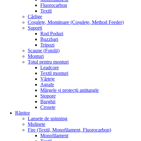
Fluorocarbon
Textil
Cârlige
Coșulețe, Momitoare (Coșulețe, Method Feeder)
Suporți
Rod Poduri
Buzzbari
Tripozi
Scaune (Fotolii)
Monturi
Totul pentru monturi
Leadcore
Textil monturi
Vârteje
Agrafe
Mărgele și protecții antitangle
Stopore
Burghii
Crosete
Răpitor
Lansete de spinning
Mulinete
Fire (Textil, Monofilament, Fluorocarbon)
Monofilament