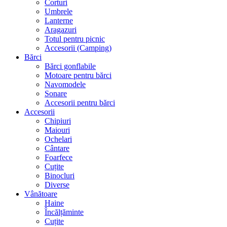
Corturi
Umbrele
Lanterne
Aragazuri
Totul pentru picnic
Accesorii (Camping)
Bărci
Bărci gonflabile
Motoare pentru bărci
Navomodele
Sonare
Accesorii pentru bărci
Accesorii
Chipiuri
Maiouri
Ochelari
Cântare
Foarfece
Cuțite
Binocluri
Diverse
Vânătoare
Haine
Încălțăminte
Cuțite