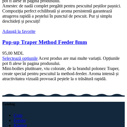
pot fi alese în pagina produsului.
Amestec de nadă complet pregătit pentru pescuitul peștilor pașnici.
Compoziția perfect echilibrată și aroma persistentă garantează
atragerea rapidă a peștelui în punctul de pescuit. Pur și simplu
deschideți și pescuiți!
Adaugă la favorite
Pop-up Traper Method Feeder 8mm
95,00
MDL
Selectează opțiunile
Acest produs are mai multe variații. Opțiunile
pot fi alese în pagina produsului.
Mini-boilies plutitoare, viu colorate, de la brandul polonez Traper,
create special pentru pescuitul la method-feeder. Aroma intensă și
atractivitatea vizuală provoacă peștele la o trăsătură rapidă.
Catalog
Crap
Feeder
Răpitor