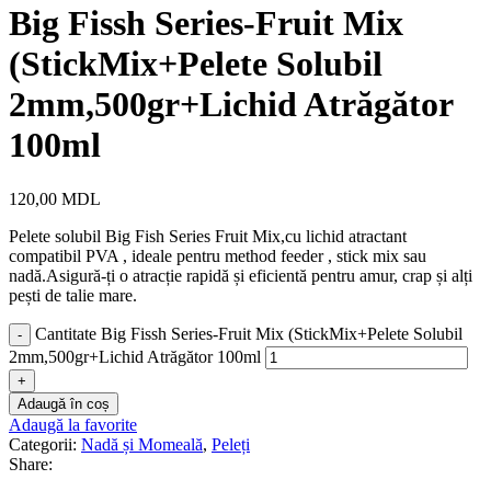
Big Fissh Series-Fruit Mix
(StickMix+Pelete Solubil
2mm,500gr+Lichid Atrăgător
100ml
120,00
MDL
Pelete solubil Big Fish Series Fruit Mix,cu lichid atractant
compatibil PVA , ideale pentru method feeder , stick mix sau
nadă.Asigură-ți o atracție rapidă și eficientă pentru amur, crap și alți
pești de talie mare.
Cantitate Big Fissh Series-Fruit Mix (StickMix+Pelete Solubil
2mm,500gr+Lichid Atrăgător 100ml
Adaugă în coș
Adaugă la favorite
Categorii:
Nadă și Momeală
,
Peleți
Share: